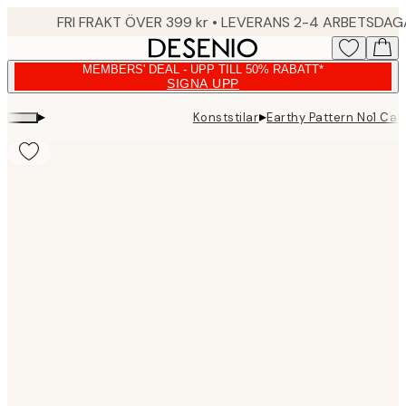
Skip
FRI FRAKT ÖVER 399 kr • LEVERANS 2-4 ARBETSDA
to
main
MEMBERS' DEAL - UPP TILL 50% RABATT*
content.
SIGNA UPP
▸
▸
Konststilar
Earthy Pattern No1 Can
Product