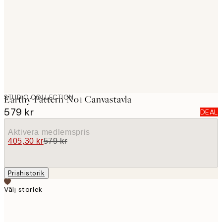
images
STUDIO COLLECTION
Earthy Pattern No1 Canvastavla
579 kr
DEAL
Aktivera medlemspris
405,30 kr
579 kr
Prishistorik
Välj storlek