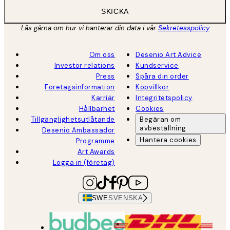
SKICKA
Läs gärna om hur vi hanterar din data i vår
Sekretesspolicy
Om oss
Desenio Art Advice
Investor relations
Kundservice
Press
Spåra din order
Företagsinformation
Köpvillkor
Karriär
Integritetspolicy
Hållbarhet
Cookies
Tillgänglighetsutlåtande
Begäran om
avbeställning
Desenio Ambassador
Hantera cookies
Programme
Art Awards
Logga in (företag)
SWE
SVENSKA