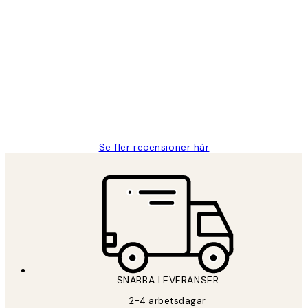
Verifierad köpare
Kundrecensioner
Fina målningar.
2 juni
Roonak F
Se fler recensioner här
SNABBA LEVERANSER
2-4 arbetsdagar