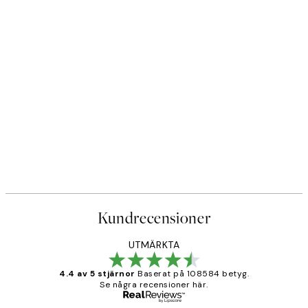
DEAL
r
Caffeine and Confidence Post
Från 215 kr
239 kr
Kundrecensioner
UTMÄRKTA
4.4 av 5 stjärnor
Baserat på 108584 betyg.
Se några recensioner här.