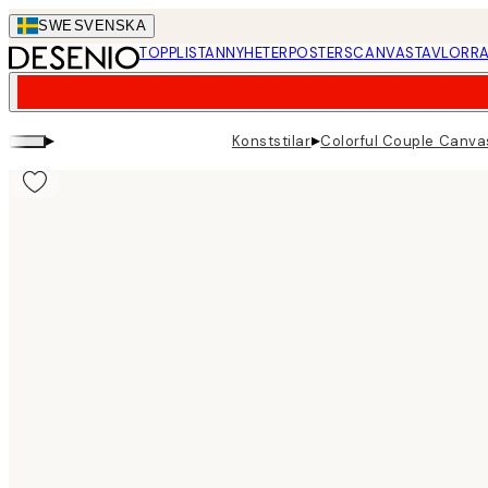
Skip
SWE
SVENSKA
to
TOPPLISTAN
NYHETER
POSTERS
CANVASTAVLOR
RA
main
content.
▸
▸
Konststilar
Colorful Couple Canva