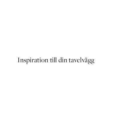
DEAL
Caffeine and Confidence Po
Från 215 kr
239 kr
Inspiration till din tavelvägg