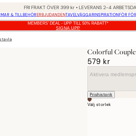
FRI FRAKT ÖVER 399 kr • LEVERANS 2-4 ARBETSD
MAR & TILLBEHÖR
ERBJUDANDEN
TAVELVÄGGAR
INSPIRATION
FÖR FÖ
MEMBERS' DEAL - UPP TILL 50% RABATT*
SIGNA UPP
stavla
Colorful Couple
579 kr
Aktivera medlemspr
Prishistorik
Välj storlek