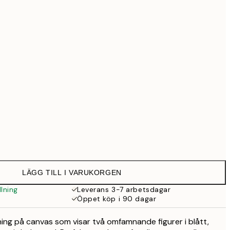
579 kr
999 kr
Ingen ram
LÄGG TILL I VARUKORGEN
lning
Leverans 3-7 arbetsdagar
Öppet köp i 90 dagar
kning på canvas som visar två omfamnande figurer i blått,