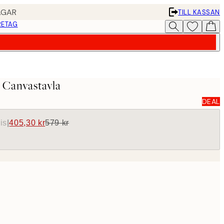
AGAR
TILL KASSAN
RETAG
 Canvastavla
DEAL
is
|
405,30 kr
579 kr