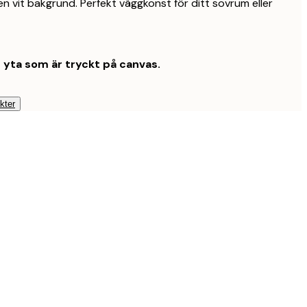
n vit bakgrund. Perfekt väggkonst för ditt sovrum eller
t yta som är tryckt på canvas.
kter