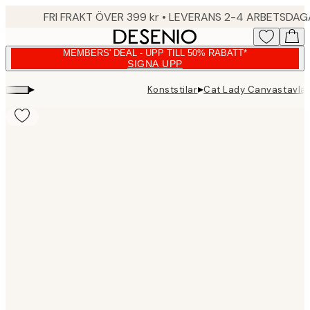
Skip
FRI FRAKT ÖVER 399 kr • LEVERANS 2-4 ARBETSDA
to
main
MEMBERS' DEAL - UPP TILL 50% RABATT*
content.
SIGNA UPP
▸
▸
Konststilar
Cat Lady Canvastavla
Product