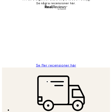
Se några recensioner här.
Verifierad köpare
Kundrecensioner
Fina målningar.
2 juni
Roonak F
Se fler recensioner här