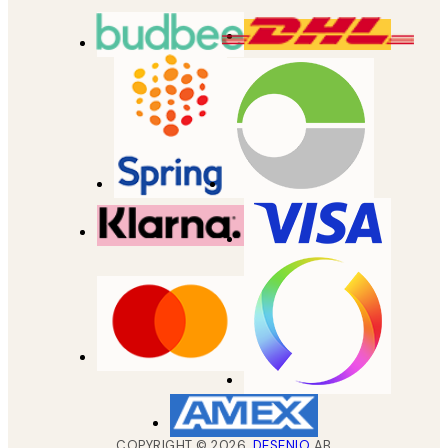
COPYRIGHT ©
2026
,
DESENIO
AB