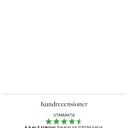
Kundrecensioner
UTMÄRKTA
4.4 av 5 stjärnor
Baserat på 108584 betyg.