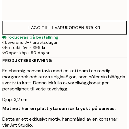
Ingen ram
LÄGG TILL I VARUKORGEN
-
579 KR
Produceras på beställning
Leverans 3-7 arbetsdagar
Fri frakt över 399 kr
Öppet köp i 90 dagar
PRODUKTBESKRIVNING
En charmig canvastavla med en kattdam i en randig
morgonrock och stora solglasögon, som håller sin blåögda
svartvita katt. Denna lekfulla akvarellväggkonst ger
personlighet till varje tavelvägg.
Djup: 3,2 cm
Motivet har en platt yta som är tryckt på canvas.
Detta är ett exklusivt motiv, handmålad av en konstnär i
vår Art Studio.