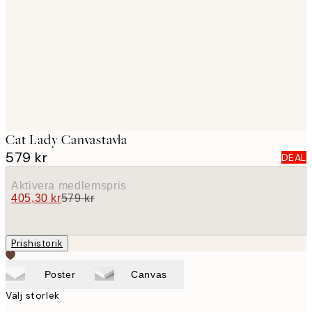
images
Cat Lady Canvastavla
579 kr
DEAL
Aktivera medlemspris
405,30 kr
579 kr
Prishistorik
Poster
Canvas
Välj storlek