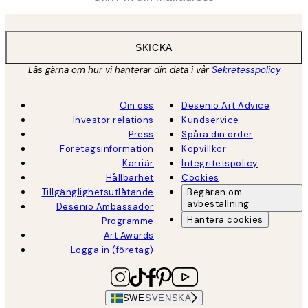
SKICKA
Läs gärna om hur vi hanterar din data i vår
Sekretesspolicy
Om oss
Desenio Art Advice
Investor relations
Kundservice
Press
Spåra din order
Företagsinformation
Köpvillkor
Karriär
Integritetspolicy
Hållbarhet
Cookies
Tillgänglighetsutlåtande
Begäran om
avbeställning
Desenio Ambassador
Hantera cookies
Programme
Art Awards
Logga in (företag)
SWE
SVENSKA