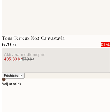
Tons Terreux No2 Canvastavla
579 kr
DEAL
Aktivera medlemspris
405,30 kr
579 kr
Prishistorik
Välj storlek