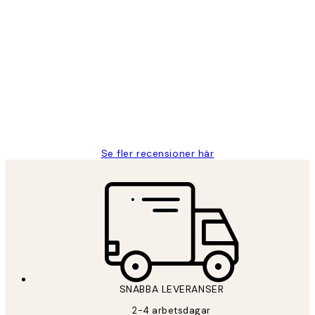
Verifierad köpare
Kundrecensioner
Fina målningar.
2 juni
Roonak F
Se fler recensioner här
SNABBA LEVERANSER
2-4 arbetsdagar