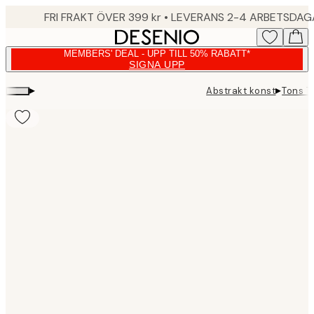
Skip
FRI FRAKT ÖVER 399 kr • LEVERANS 2-4 ARBETSDA
to
main
MEMBERS' DEAL - UPP TILL 50% RABATT*
content.
SIGNA UPP
▸
▸
Abstrakt konst
Tons T
Product
images