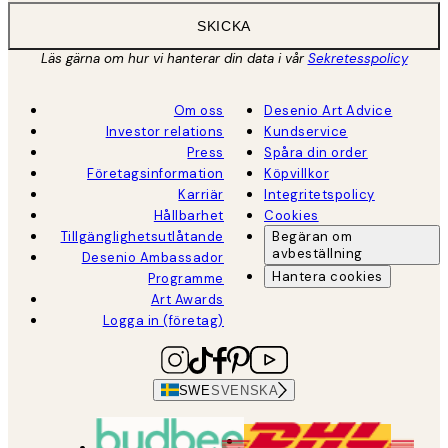
SKICKA
Läs gärna om hur vi hanterar din data i vår
Sekretesspolicy
Om oss
Desenio Art Advice
Investor relations
Kundservice
Press
Spåra din order
Företagsinformation
Köpvillkor
Karriär
Integritetspolicy
Hållbarhet
Cookies
Tillgänglighetsutlåtande
Begäran om
avbeställning
Desenio Ambassador
Hantera cookies
Programme
Art Awards
Logga in (företag)
SWE
SVENSKA