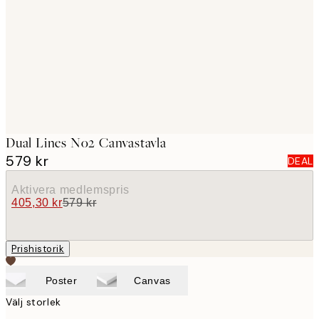
images
Dual Lines No2 Canvastavla
579 kr
DEAL
Aktivera medlemspris
405,30 kr
579 kr
Prishistorik
Poster
Canvas
Välj storlek