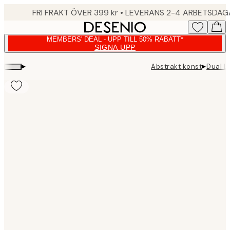
Skip
FRI FRAKT ÖVER 399 kr • LEVERANS 2-4 ARBETSDA
to
main
MEMBERS' DEAL - UPP TILL 50% RABATT*
content.
SIGNA UPP
▸
▸
Abstrakt konst
Dual L
Product