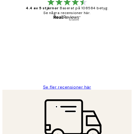
4.4 av 5 stjärnor
Baserat på 108584 betyg.
Se några recensioner här.
Verifierad köpare
Kundrecensioner
Fina målningar.
2 juni
Roonak F
Se fler recensioner här