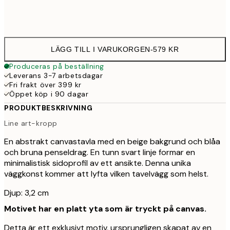
Ingen ram
LÄGG TILL I VARUKORGEN
-
579 KR
Produceras på beställning
Leverans 3-7 arbetsdagar
Fri frakt över 399 kr
Öppet köp i 90 dagar
PRODUKTBESKRIVNING
Line art-kropp
En abstrakt canvastavla med en beige bakgrund och blåa
och bruna penseldrag. En tunn svart linje formar en
minimalistisk sidoprofil av ett ansikte. Denna unika
väggkonst kommer att lyfta vilken tavelvägg som helst.
Djup: 3,2 cm
Motivet har en platt yta som är tryckt på canvas.
Detta är ett exklusivt motiv, ursprungligen skapat av en