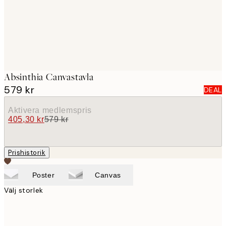
Absinthia Canvastavla
579 kr
DEAL
Aktivera medlemspris
405,30 kr
579 kr
Prishistorik
Poster
Canvas
Välj storlek