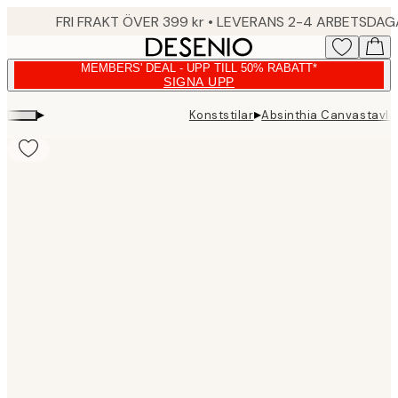
Skip
FRI FRAKT ÖVER 399 kr • LEVERANS 2-4 ARBETSDA
to
main
MEMBERS' DEAL - UPP TILL 50% RABATT*
content.
SIGNA UPP
▸
▸
Konststilar
Absinthia Canvastavla
Product
images