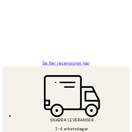
Verifierad köpare
Kundrecensioner
Fina målningar.
2 juni
Roonak F
Se fler recensioner här
SNABBA LEVERANSER
2-4 arbetsdagar