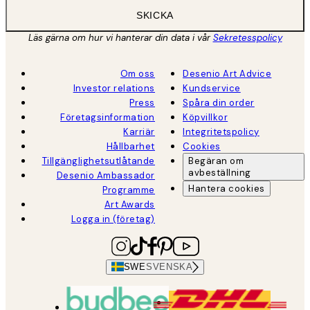
SKICKA
Läs gärna om hur vi hanterar din data i vår
Sekretesspolicy
Om oss
Desenio Art Advice
Investor relations
Kundservice
Press
Spåra din order
Företagsinformation
Köpvillkor
Karriär
Integritetspolicy
Hållbarhet
Cookies
Tillgänglighetsutlåtande
Begäran om
avbeställning
Desenio Ambassador
Hantera cookies
Programme
Art Awards
Logga in (företag)
SWE
SVENSKA