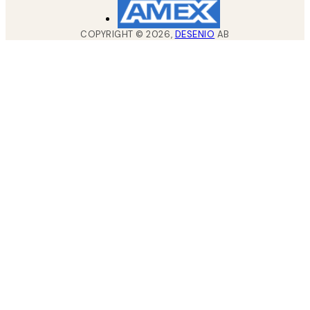
COPYRIGHT ©
2026
,
DESENIO
AB