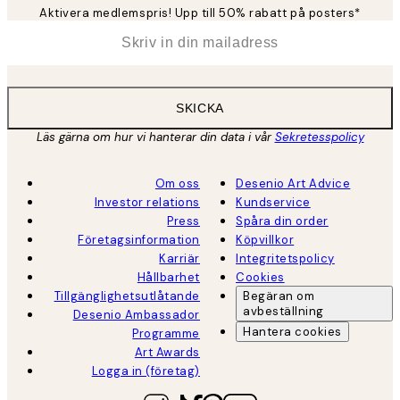
Aktivera medlemspris! Upp till 50% rabatt på posters*
*
E-post
SKICKA
Läs gärna om hur vi hanterar din data i vår
Sekretesspolicy
Om oss
Desenio Art Advice
Investor relations
Kundservice
Press
Spåra din order
Företagsinformation
Köpvillkor
Karriär
Integritetspolicy
Hållbarhet
Cookies
Tillgänglighetsutlåtande
Begäran om
avbeställning
Desenio Ambassador
Hantera cookies
Programme
Art Awards
Logga in (företag)