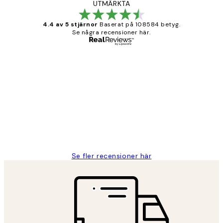
UTMÄRKTA
4.4 av 5 stjärnor
Baserat på 108584 betyg.
Se några recensioner här.
Verifierad köpare
Kundrecensioner
Fina målningar.
2 juni
Roonak F
Se fler recensioner här