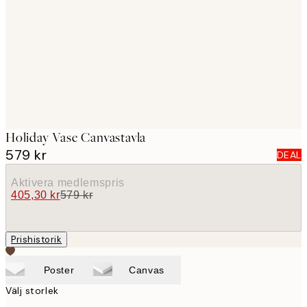
images
Holiday Vase Canvastavla
579 kr
DEAL
Aktivera medlemspris
405,30 kr
579 kr
Prishistorik
Poster
Canvas
Välj storlek