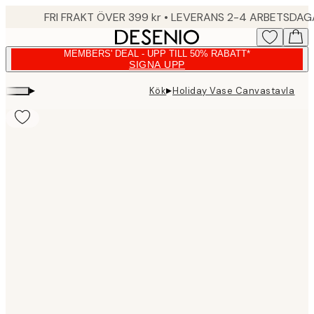
Skip
FRI FRAKT ÖVER 399 kr • LEVERANS 2-4 ARBETSDA
to
main
MEMBERS' DEAL - UPP TILL 50% RABATT*
content.
SIGNA UPP
▸
▸
Kök
Holiday Vase Canvastavla
Product