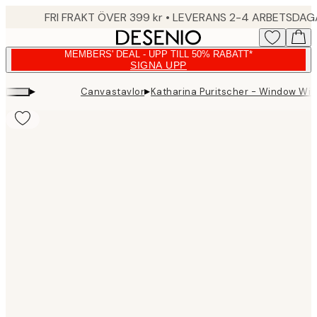
Skip
FRI FRAKT ÖVER 399 kr • LEVERANS 2-4 ARBETSDA
to
main
MEMBERS' DEAL - UPP TILL 50% RABATT*
content.
SIGNA UPP
▸
▸
Canvastavlor
Katharina Puritscher - Window Wit
Product