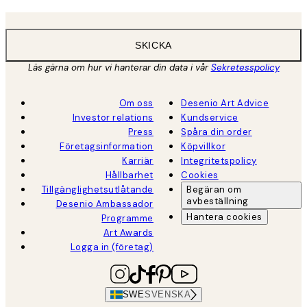
SKICKA
Läs gärna om hur vi hanterar din data i vår
Sekretesspolicy
Om oss
Desenio Art Advice
Investor relations
Kundservice
Press
Spåra din order
Företagsinformation
Köpvillkor
Karriär
Integritetspolicy
Hållbarhet
Cookies
Tillgänglighetsutlåtande
Begäran om
avbeställning
Desenio Ambassador
Hantera cookies
Programme
Art Awards
Logga in (företag)
SWE
SVENSKA