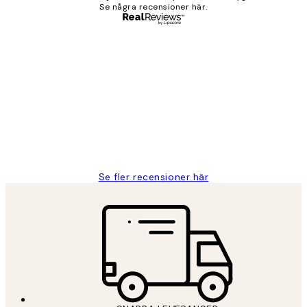
Se några recensioner här.
Verifierad köpare
Kundrecensioner
Fina målningar.
2 juni
Roonak F
Se fler recensioner här