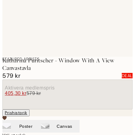
images
FEATURED ARTISTS
Katharina Puritscher - Window With A View
Canvastavla
579 kr
DEAL
Aktivera medlemspris
405,30 kr
579 kr
Prishistorik
Poster
Canvas