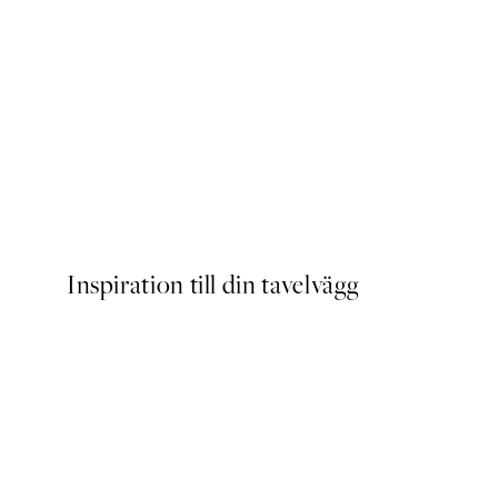
DEAL
Caffeine and Confidence Po
Från 215 kr
239 kr
Inspiration till din tavelvägg