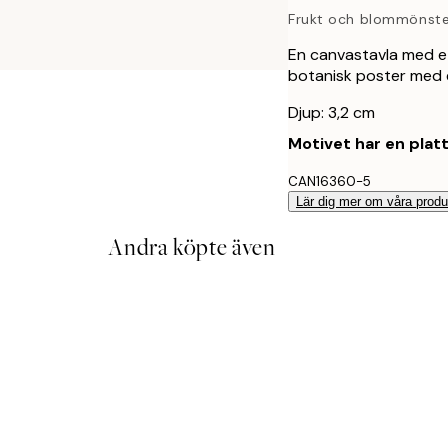
Frukt och blommönste
En canvastavla med et
botanisk poster med e
Djup: 3,2 cm
Motivet har en plat
CAN16360-5
Lär dig mer om våra produ
Andra köpte även