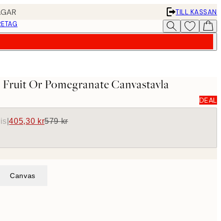
AGAR
TILL KASSAN
RETAG
- Fruit Or Pomegranate Canvastavla
DEAL
is
|
405,30 kr
579 kr
Canvas