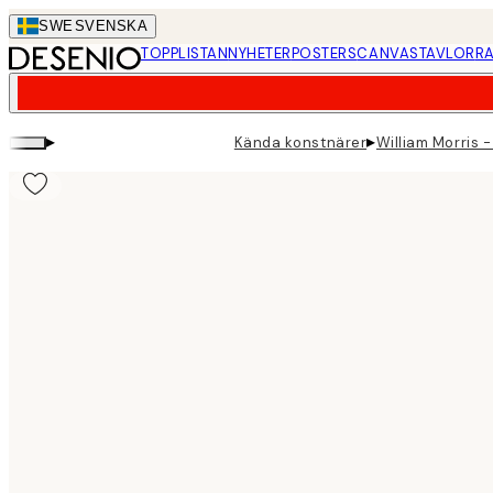
Skip
SWE
SVENSKA
to
TOPPLISTAN
NYHETER
POSTERS
CANVASTAVLOR
RA
main
content.
▸
▸
Kända konstnärer
William Morris 