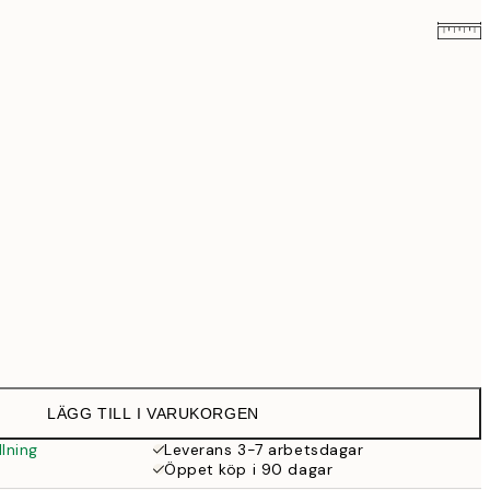
579 kr
999 kr
Ingen ram
LÄGG TILL I VARUKORGEN
lning
Leverans 3-7 arbetsdagar
Öppet köp i 90 dagar