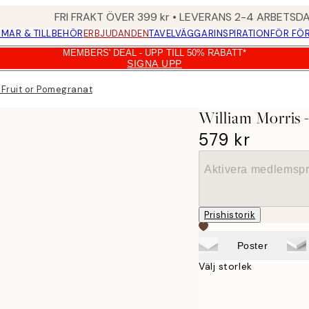
FRI FRAKT ÖVER 399 kr • LEVERANS 2-4 ARBETSD
MAR & TILLBEHÖR
ERBJUDANDEN
TAVELVÄGGAR
INSPIRATION
FÖR FÖ
MEMBERS' DEAL - UPP TILL 50% RABATT*
SIGNA UPP
- Fruit or Pomegranate Canvastavla
William Morris 
579 kr
Aktivera medlemspr
Prishistorik
Poster
Välj storlek