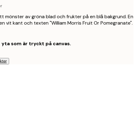
r
t mönster av gröna blad och frukter på en blå bakgrund. En
n vit kant och texten "William Morris Fruit Or Pomegranate".
t yta som är tryckt på canvas.
kter