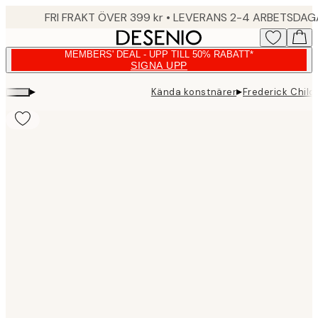
Skip
FRI FRAKT ÖVER 399 kr • LEVERANS 2-4 ARBETSDA
to
main
MEMBERS' DEAL - UPP TILL 50% RABATT*
content.
SIGNA UPP
▸
▸
Kända konstnärer
Frederick Chil
Product
images