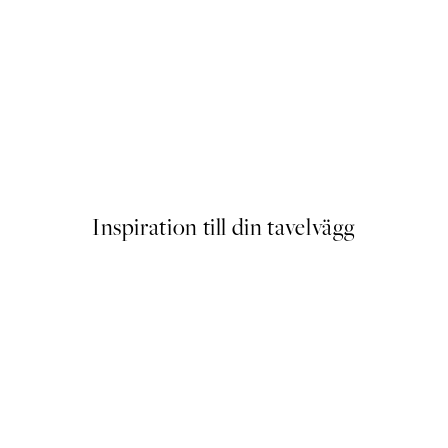
NYHETER
ter
Earth Toned Texture Poster
Från 129 kr
Inspiration till din tavelvägg