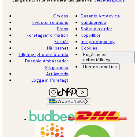
Läs gärna om hur vi hanterar din data i vår
Sekretesspolicy
Om oss
Desenio Art Advice
Investor relations
Kundservice
Press
Spåra din order
Företagsinformation
Köpvillkor
Karriär
Integritetspolicy
Hållbarhet
Cookies
Tillgänglighetsutlåtande
Begäran om
avbeställning
Desenio Ambassador
Hantera cookies
Programme
Art Awards
Logga in (företag)
SWE
SVENSKA