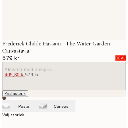
Frederick Childe Hassam - The Water Garden
Canvastavla
579 kr
DEAL
Aktivera medlemspris
405,30 kr
579 kr
Prishistorik
Poster
Canvas
Välj storlek