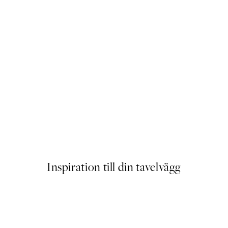
ster
Traces of Light No1 Poster
Från 145 kr
Inspiration till din tavelvägg