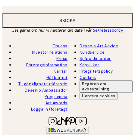
SKICKA
Läs gärna om hur vi hanterar din data i vår
Sekretesspolicy
Om oss
Desenio Art Advice
Investor relations
Kundservice
Press
Spåra din order
Företagsinformation
Köpvillkor
Karriär
Integritetspolicy
Hållbarhet
Cookies
Tillgänglighetsutlåtande
Begäran om
avbeställning
Desenio Ambassador
Hantera cookies
Programme
Art Awards
Logga in (företag)
SWE
SVENSKA