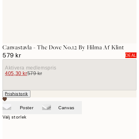
Canvastavla - The Dove No.12 By Hilma Af Klint
579 kr
DEAL
Aktivera medlemspris
405,30 kr
579 kr
Prishistorik
Poster
Canvas
Välj storlek