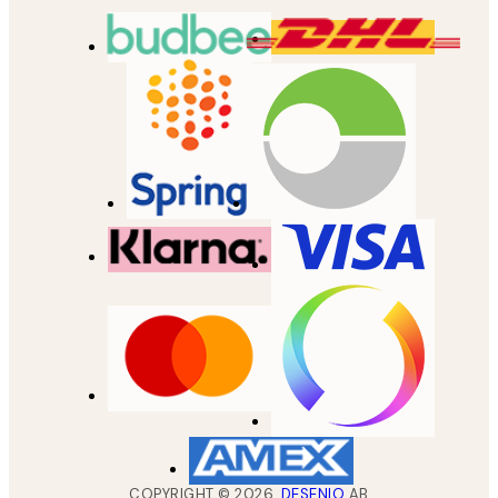
COPYRIGHT ©
2026
,
DESENIO
AB