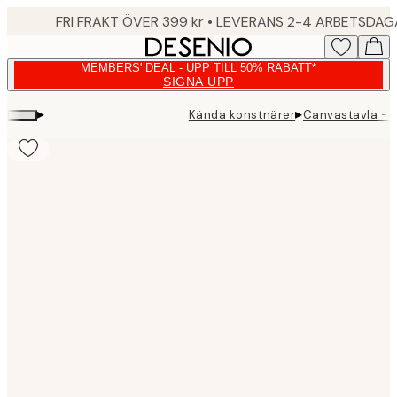
Skip
FRI FRAKT ÖVER 399 kr • LEVERANS 2-4 ARBETSDA
to
main
MEMBERS' DEAL - UPP TILL 50% RABATT*
content.
SIGNA UPP
▸
▸
Kända konstnärer
Canvastavla - T
Product
images