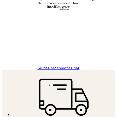
Se några recensioner här.
Verifierad köpare
Kundrecensioner
Fina målningar.
2 juni
Roonak F
Se fler recensioner här