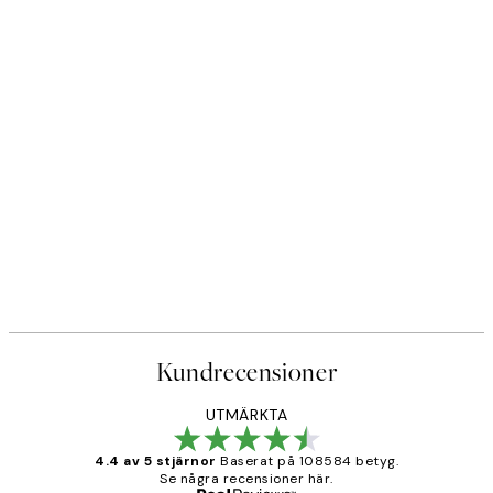
DEAL
r
Caffeine and Confidence Post
Från 215 kr
239 kr
Kundrecensioner
UTMÄRKTA
4.4 av 5 stjärnor
Baserat på 108584 betyg.
Se några recensioner här.