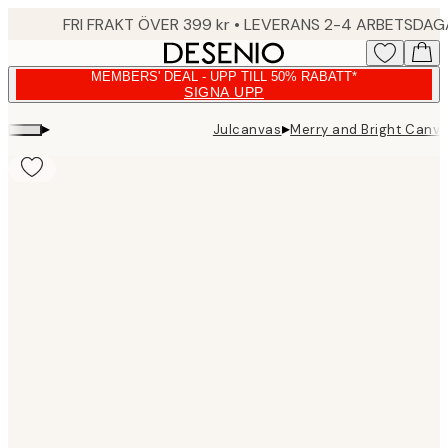
Skip
FRI FRAKT ÖVER 399 kr • LEVERANS 2-4 ARBETSDA
to
main
MEMBERS' DEAL - UPP TILL 50% RABATT*
content.
SIGNA UPP
▸
▸
Julcanvas
Merry and Bright Canva
Product