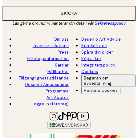
SKICKA
Läs gärna om hur vi hanterar din data i vår
Sekretesspolicy
Om oss
Desenio Art Advice
Investor relations
Kundservice
Press
Spåra din order
Företagsinformation
Köpvillkor
Karriär
Integritetspolicy
Hållbarhet
Cookies
Tillgänglighetsutlåtande
Begäran om
avbeställning
Desenio Ambassador
Hantera cookies
Programme
Art Awards
Logga in (företag)
SWE
SVENSKA