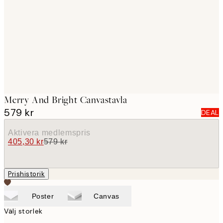
images
Merry And Bright Canvastavla
579 kr
DEAL
Aktivera medlemspris
405,30 kr
579 kr
Prishistorik
Poster
Canvas
Välj storlek