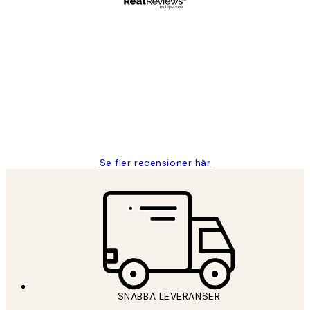
Verifierad köpare
Kundrecensioner
Fina målningar.
2 juni
Roonak F
Se fler recensioner här
SNABBA LEVERANSER