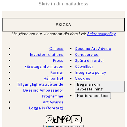
SKICKA
Läs gärna om hur vi hanterar din data i vår
Sekretesspolicy
Om oss
Desenio Art Advice
Investor relations
Kundservice
Press
Spåra din order
Företagsinformation
Köpvillkor
Karriär
Integritetspolicy
Hållbarhet
Cookies
Tillgänglighetsutlåtande
Begäran om
avbeställning
Desenio Ambassador
Hantera cookies
Programme
Art Awards
Logga in (företag)