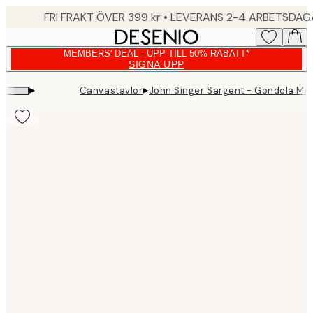
Skip
FRI FRAKT ÖVER 399 kr • LEVERANS 2-4 ARBETSDA
to
main
MEMBERS' DEAL - UPP TILL 50% RABATT*
content.
SIGNA UPP
▸
▸
Canvastavlor
John Singer Sargent - Gondola Mo
Product