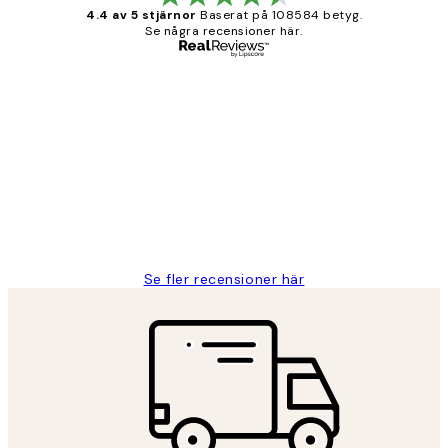
4.4 av 5 stjärnor
Baserat på 108584 betyg.
Se några recensioner här.
Verifierad köpare
Kundrecensioner
Fina målningar.
2 juni
Roonak F
Se fler recensioner här