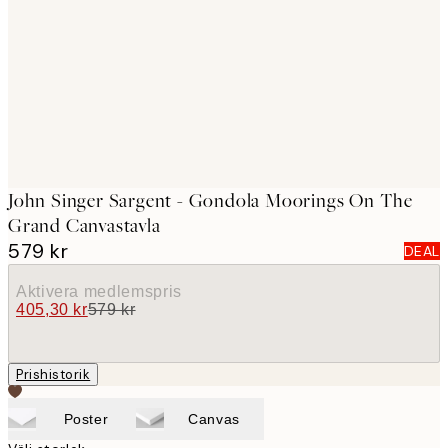
images
John Singer Sargent - Gondola Moorings On The
Grand Canvastavla
579 kr
DEAL
Aktivera medlemspris
405,30 kr
579 kr
Prishistorik
Poster
Canvas