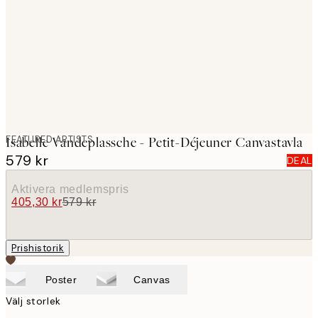
images
FEATURED ARTISTS
Isabelle Vandeplassche - Petit-Déjeuner Canvastavla
579 kr
DEAL
Aktivera medlemspris
405,30 kr
579 kr
Prishistorik
Poster
Canvas
Välj storlek