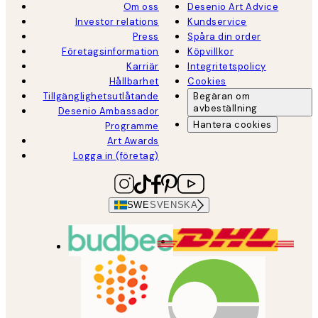
Om oss
Desenio Art Advice
Investor relations
Kundservice
Press
Spåra din order
Företagsinformation
Köpvillkor
Karriär
Integritetspolicy
Hållbarhet
Cookies
Tillgänglighetsutlåtande
Begäran om
avbeställning
Desenio Ambassador
Hantera cookies
Programme
Art Awards
Logga in (företag)
SWE
SVENSKA