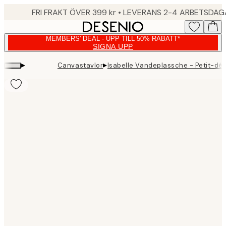
Skip
FRI FRAKT ÖVER 399 kr • LEVERANS 2-4 ARBETSDA
to
main
MEMBERS' DEAL - UPP TILL 50% RABATT*
content.
SIGNA UPP
▸
▸
Canvastavlor
Isabelle Vandeplassche - Petit-dé
Product