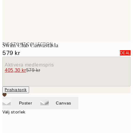
THE STYLIST COLLECTION
Swim Club Canvastavla
579 kr
DEAL
Aktivera medlemspris
405,30 kr
579 kr
Prishistorik
Poster
Canvas
Välj storlek