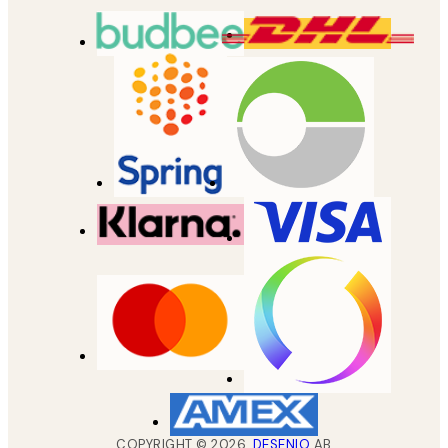
COPYRIGHT ©
2026
,
DESENIO
AB