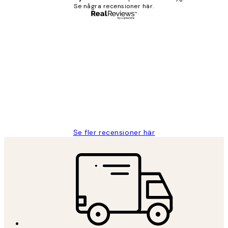
Se några recensioner här.
Verifierad köpare
Kundrecensioner
Fina målningar.
2 juni
Roonak F
Se fler recensioner här