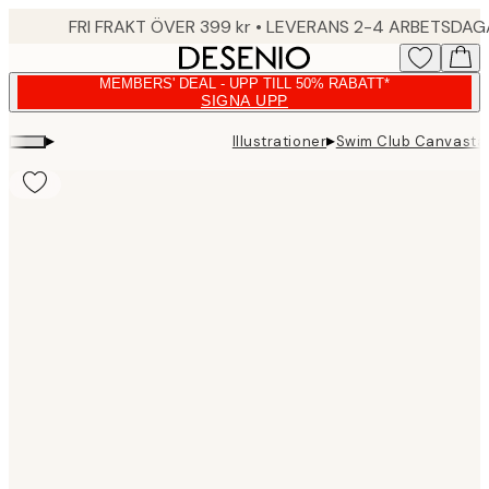
Skip
FRI FRAKT ÖVER 399 kr • LEVERANS 2-4 ARBETSDA
to
main
MEMBERS' DEAL - UPP TILL 50% RABATT*
content.
SIGNA UPP
▸
▸
Illustrationer
Swim Club Canvasta
Product
images