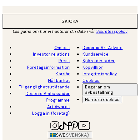
SKICKA
Läs gärna om hur vi hanterar din data i vår
Sekretesspolicy
Om oss
Desenio Art Advice
Investor relations
Kundservice
Press
Spåra din order
Företagsinformation
Köpvillkor
Karriär
Integritetspolicy
Hållbarhet
Cookies
Tillgänglighetsutlåtande
Begäran om
avbeställning
Desenio Ambassador
Hantera cookies
Programme
Art Awards
Logga in (företag)
SWE
SVENSKA