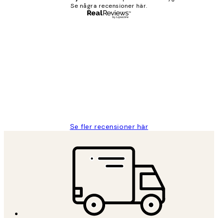
Se några recensioner här.
Verifierad köpare
Kundrecensioner
Fina målningar.
2 juni
Roonak F
Se fler recensioner här