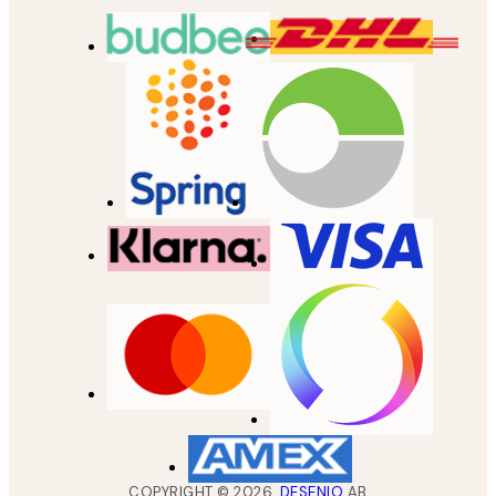
COPYRIGHT ©
2026
,
DESENIO
AB