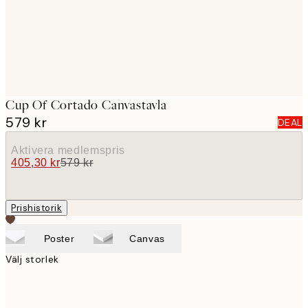
Cup Of Cortado Canvastavla
579 kr
DEAL
Aktivera medlemspris
405,30 kr
579 kr
Prishistorik
Poster
Canvas
Välj storlek