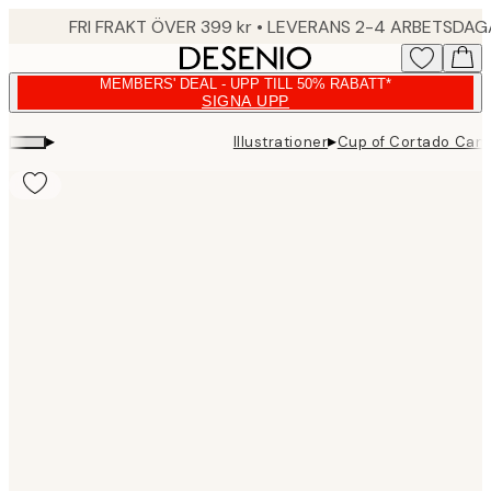
Skip
FRI FRAKT ÖVER 399 kr • LEVERANS 2-4 ARBETSDA
to
main
MEMBERS' DEAL - UPP TILL 50% RABATT*
content.
SIGNA UPP
▸
▸
Illustrationer
Cup of Cortado Canv
Product
images