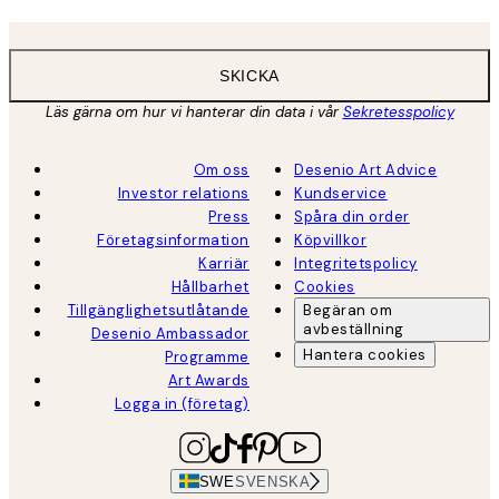
SKICKA
Läs gärna om hur vi hanterar din data i vår
Sekretesspolicy
Om oss
Desenio Art Advice
Investor relations
Kundservice
Press
Spåra din order
Företagsinformation
Köpvillkor
Karriär
Integritetspolicy
Hållbarhet
Cookies
Tillgänglighetsutlåtande
Begäran om
avbeställning
Desenio Ambassador
Hantera cookies
Programme
Art Awards
Logga in (företag)
SWE
SVENSKA