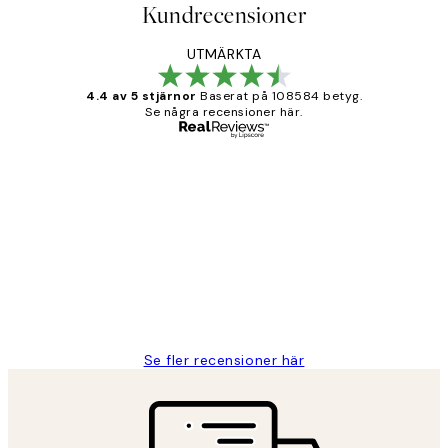
Kundrecensioner
UTMÄRKTA
4.4 av 5 stjärnor
Baserat på 108584 betyg.
Se några recensioner här.
Verifierad köpare
Kundrecensioner
Fina målningar.
2 juni
Roonak F
Se fler recensioner här