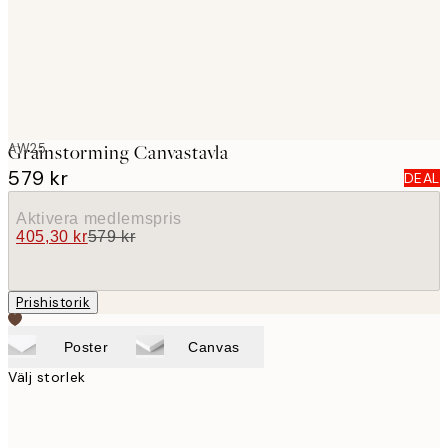
AW25
Grainstorming Canvastavla
579 kr
DEAL
Aktivera medlemspris
405,30 kr
579 kr
Prishistorik
Poster
Canvas
Välj storlek