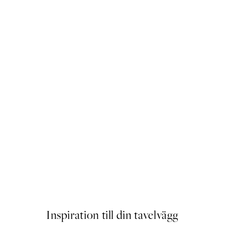
oster
Rustic Botanicals Poster
Från 145 kr
Inspiration till din tavelvägg