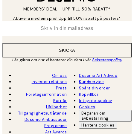
MEMBERS' DEAL - UPP TILL 50% RABATT*
Aktivera medlemspris! Upp till 50% rabatt på posters*
*
E-post
SKICKA
Läs gärna om hur vi hanterar din data i vår
Sekretesspolicy
Om oss
Desenio Art Advice
Investor relations
Kundservice
Press
Spåra din order
Företagsinformation
Köpvillkor
Karriär
Integritetspolicy
Hållbarhet
Cookies
Tillgänglighetsutlåtande
Begäran om
avbeställning
Desenio Ambassador
Hantera cookies
Programme
Art Awards