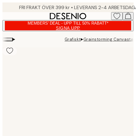
Skip
FRI FRAKT ÖVER 399 kr • LEVERANS 2-4 ARBETSDA
to
main
MEMBERS' DEAL - UPP TILL 50% RABATT*
content.
SIGNA UPP
▸
▸
Grafiskt
Grainstorming Canvastav
Product
images