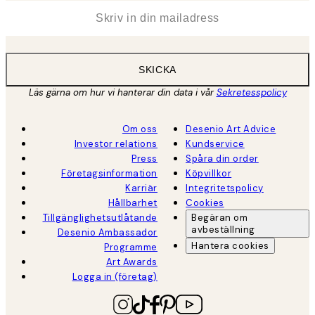
*
E-post
SKICKA
Läs gärna om hur vi hanterar din data i vår
Sekretesspolicy
Om oss
Desenio Art Advice
Investor relations
Kundservice
Press
Spåra din order
Företagsinformation
Köpvillkor
Karriär
Integritetspolicy
Hållbarhet
Cookies
Tillgänglighetsutlåtande
Begäran om
avbeställning
Desenio Ambassador
Hantera cookies
Programme
Art Awards
Logga in (företag)