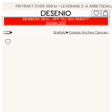
Skip
FRI FRAKT ÖVER 399 kr • LEVERANS 2-4 ARBETSDA
to
main
MEMBERS' DEAL - UPP TILL 50% RABATT*
content.
SIGNA UPP
▸
▸
Grafiskt
Copper Arches Canvasta
Product