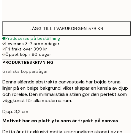
Ingen ram
LÄGG TILL I VARUKORGEN
-
579 KR
Produceras på beställning
Leverans 3-7 arbetsdagar
Fri frakt över 399 kr
Öppet köp i 90 dagar
PRODUKTBESKRIVNING
Grafiska kopparbågar
Denna slående abstrakta canvastavla har böjda bruna
linjer på en beige bakgrund, vilket skapar en känsla av djup
och rörelse. Den minimalistiska stilen gör den perfekt som
väggkonst för alla moderna rum.
Djup: 3,2 cm
Motivet har en platt yta som är tryckt på canvas.
Detta är ett exklusivt motiv, ursprungligen skapat av en