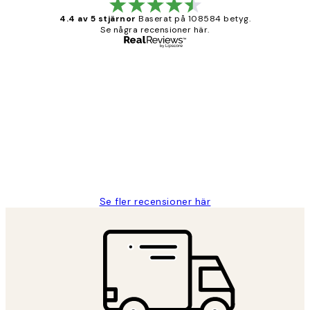
4.4 av 5 stjärnor
Baserat på 108584 betyg.
Se några recensioner här.
Verifierad köpare
Kundrecensioner
Fina målningar.
2 juni
Roonak F
Se fler recensioner här