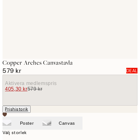
images
Copper Arches Canvastavla
579 kr
DEAL
Aktivera medlemspris
405,30 kr
579 kr
Prishistorik
Poster
Canvas
Välj storlek