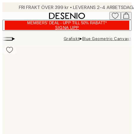
Skip
FRI FRAKT ÖVER 399 kr • LEVERANS 2-4 ARBETSDA
to
main
MEMBERS' DEAL - UPP TILL 50% RABATT*
content.
SIGNA UPP
▸
▸
Grafiskt
Blue Geometric Canvasta
Product