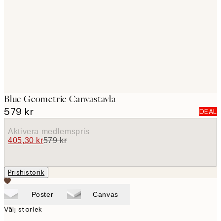
images
Blue Geometric Canvastavla
579 kr
DEAL
Aktivera medlemspris
405,30 kr
579 kr
Prishistorik
Poster
Canvas
Välj storlek