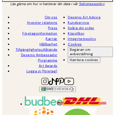
Läs gärna om hur vi hanterar din data i vår
Sekretesspolicy
Om oss
Desenio Art Advice
Investor relations
Kundservice
Press
Spåra din order
Företagsinformation
Köpvillkor
Karriär
Integritetspolicy
Hållbarhet
Cookies
Tillgänglighetsutlåtande
Begäran om
avbeställning
Desenio Ambassador
Hantera cookies
Programme
Art Awards
Logga in (företag)
SWE
SVENSKA