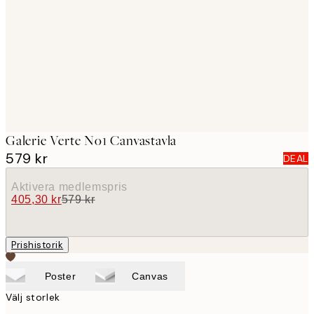
images
Galerie Verte No1 Canvastavla
579 kr
DEAL
Aktivera medlemspris
405,30 kr
579 kr
Prishistorik
Poster
Canvas
Välj storlek