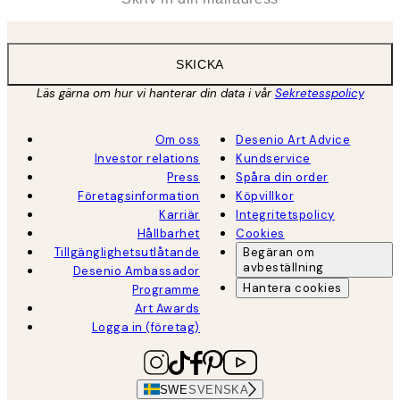
SKICKA
Läs gärna om hur vi hanterar din data i vår
Sekretesspolicy
Om oss
Desenio Art Advice
Investor relations
Kundservice
Press
Spåra din order
Företagsinformation
Köpvillkor
Karriär
Integritetspolicy
Hållbarhet
Cookies
Tillgänglighetsutlåtande
Begäran om
avbeställning
Desenio Ambassador
Hantera cookies
Programme
Art Awards
Logga in (företag)
SWE
SVENSKA