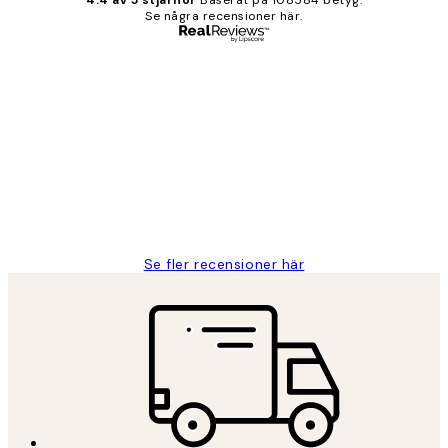
4.4 av 5 stjärnor
Baserat på 108584 betyg.
Se några recensioner här.
Verifierad köpare
Kundrecensioner
Fina målningar.
2 juni
Roonak F
Se fler recensioner här