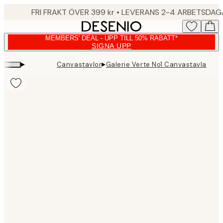
Skip
FRI FRAKT ÖVER 399 kr • LEVERANS 2-4 ARBETSDA
to
main
MEMBERS' DEAL - UPP TILL 50% RABATT*
content.
SIGNA UPP
▸
▸
Canvastavlor
Galerie Verte No1 Canvastavla
Product