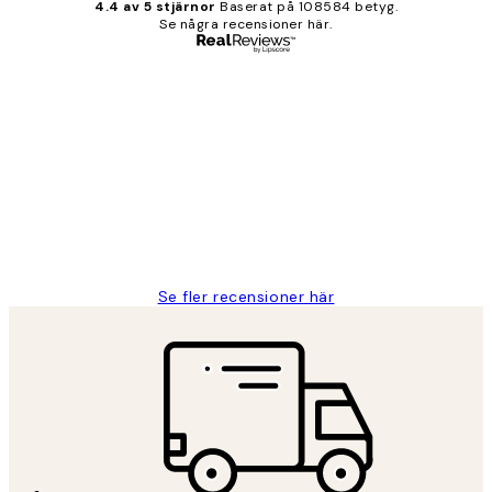
4.4 av 5 stjärnor
Baserat på 108584 betyg.
Se några recensioner här.
Verifierad köpare
Kundrecensioner
Fina målningar.
2 juni
Roonak F
Se fler recensioner här