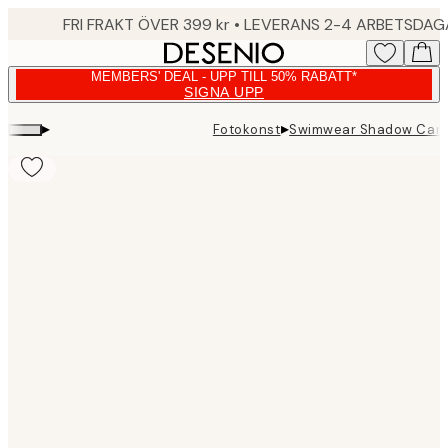
Skip
FRI FRAKT ÖVER 399 kr • LEVERANS 2-4 ARBETSDA
to
main
MEMBERS' DEAL - UPP TILL 50% RABATT*
content.
SIGNA UPP
▸
▸
Fotokonst
Swimwear Shadow Canv
Product