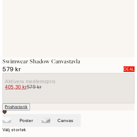
images
Swimwear Shadow Canvastavla
579 kr
DEAL
Aktivera medlemspris
405,30 kr
579 kr
Prishistorik
Poster
Canvas
Välj storlek