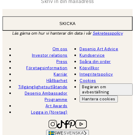
SKICKA
Läs gärna om hur vi hanterar din data i vår
Sekretesspolicy
Om oss
Desenio Art Advice
Investor relations
Kundservice
Press
Spåra din order
Företagsinformation
Köpvillkor
Karriär
Integritetspolicy
Hållbarhet
Cookies
Tillgänglighetsutlåtande
Begäran om
avbeställning
Desenio Ambassador
Hantera cookies
Programme
Art Awards
Logga in (företag)
SWE
SVENSKA