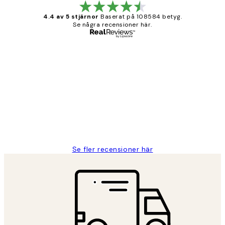
4.4 av 5 stjärnor
Baserat på 108584 betyg.
Se några recensioner här.
Verifierad köpare
Kundrecensioner
Fina målningar.
2 juni
Roonak F
Se fler recensioner här