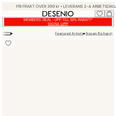
Skip
FRI FRAKT ÖVER 399 kr • LEVERANS 2-4 ARBETSDA
to
main
MEMBERS' DEAL - UPP TILL 50% RABATT*
content.
SIGNA UPP
▸
▸
Featured Artists
Sissan Richardt 
Product
images