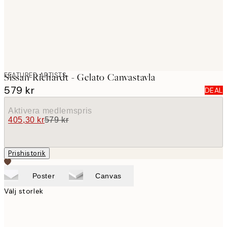
FEATURED ARTISTS
Sissan Richardt - Gelato Canvastavla
579 kr
DEAL
Aktivera medlemspris
405,30 kr
579 kr
Prishistorik
Poster
Canvas
Välj storlek