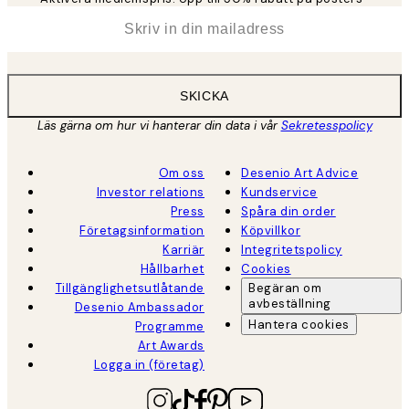
*
E-post
SKICKA
Läs gärna om hur vi hanterar din data i vår
Sekretesspolicy
Om oss
Desenio Art Advice
Investor relations
Kundservice
Press
Spåra din order
Företagsinformation
Köpvillkor
Karriär
Integritetspolicy
Hållbarhet
Cookies
Tillgänglighetsutlåtande
Begäran om
avbeställning
Desenio Ambassador
Hantera cookies
Programme
Art Awards
Logga in (företag)