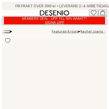
Skip
FRI FRAKT ÖVER 399 kr • LEVERANS 2-4 ARBETSDA
to
main
MEMBERS' DEAL - UPP TILL 50% RABATT*
content.
SIGNA UPP
▸
▸
Featured Artists
Rachel Joanis - 
Product