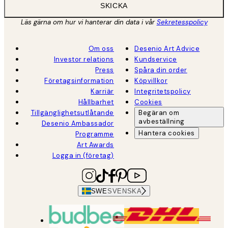
SKICKA
Läs gärna om hur vi hanterar din data i vår
Sekretesspolicy
Om oss
Desenio Art Advice
Investor relations
Kundservice
Press
Spåra din order
Företagsinformation
Köpvillkor
Karriär
Integritetspolicy
Hållbarhet
Cookies
Tillgänglighetsutlåtande
Begäran om
avbeställning
Desenio Ambassador
Hantera cookies
Programme
Art Awards
Logga in (företag)
SWE
SVENSKA