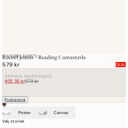
images
FEATURED ARTISTS
Rachel Joanis - Reading Canvastavla
579 kr
DEAL
Aktivera medlemspris
405,30 kr
579 kr
Prishistorik
Poster
Canvas
Välj storlek