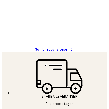
Verifierad köpare
Kundrecensioner
Fina målningar.
2 juni
Roonak F
Se fler recensioner här
SNABBA LEVERANSER
2-4 arbetsdagar