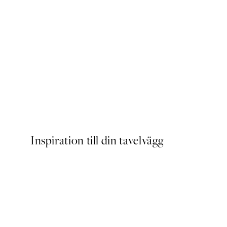
Rustic Geometry No1 Poste
Från 129 kr
Inspiration till din tavelvägg