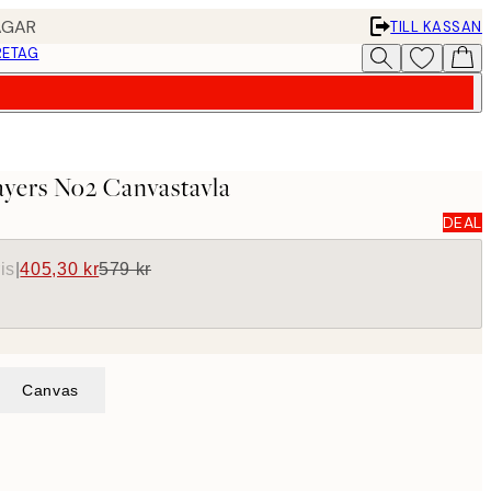
AGAR
TILL KASSAN
RETAG
yers No2 Canvastavla
DEAL
is
|
405,30 kr
579 kr
Canvas