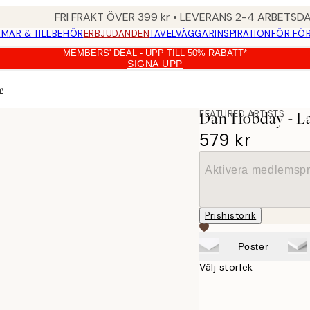
FRI FRAKT ÖVER 399 kr • LEVERANS 2-4 ARBETSD
MAR & TILLBEHÖR
ERBJUDANDEN
TAVELVÄGGAR
INSPIRATION
FÖR FÖ
MEMBERS' DEAL - UPP TILL 50% RABATT*
SIGNA UPP
vla
FEATURED ARTISTS
Dan Hobday - La
579 kr
Aktivera medlemspr
Prishistorik
Poster
Välj storlek