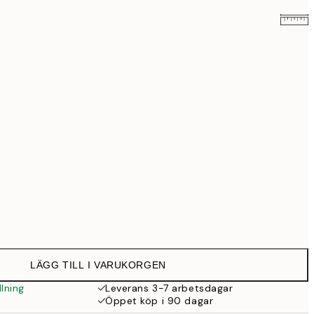
579 kr
999 kr
Ingen ram
LÄGG TILL I VARUKORGEN
lning
Leverans 3-7 arbetsdagar
Öppet köp i 90 dagar