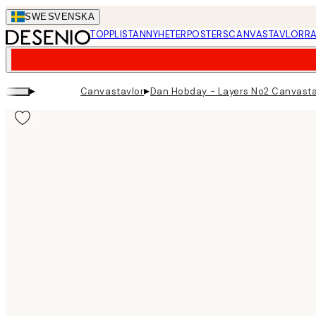
Skip
SWE
SVENSKA
to
TOPPLISTAN
NYHETER
POSTERS
CANVASTAVLOR
RA
main
content.
▸
▸
Canvastavlor
Dan Hobday - Layers No2 Canvasta