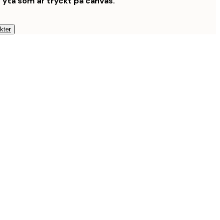
t yta som är tryckt på canvas.
kter