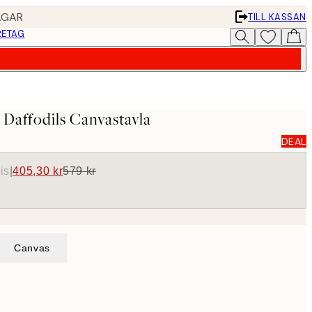
AGAR
TILL KASSAN
RETAG
 Daffodils Canvastavla
DEAL
is
|
405,30 kr
579 kr
Canvas