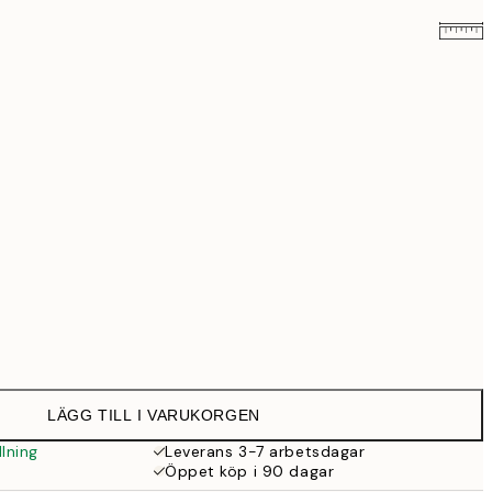
579 kr
999 kr
1 839 kr
4 499 kr
Ingen ram
LÄGG TILL I VARUKORGEN
lning
Leverans 3-7 arbetsdagar
Öppet köp i 90 dagar