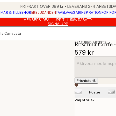
FRI FRAKT ÖVER 399 kr • LEVERANS 2-4 ARBETSD
MAR & TILLBEHÖR
ERBJUDANDEN
TAVELVÄGGAR
INSPIRATION
FÖR FÖ
MEMBERS' DEAL - UPP TILL 50% RABATT*
SIGNA UPP
ils Canvastavla
FEATURED ARTISTS
Rosanna Corfe -
579 kr
Aktivera medlemspr
Prishistorik
Poster
Välj storlek