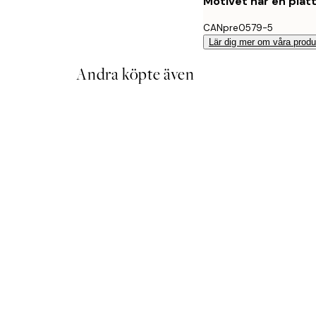
Motivet har en plat
CANpre0579-5
Lär dig mer om våra produ
Andra köpte även