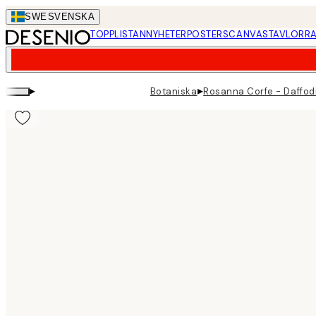
Skip
SWE
SVENSKA
to
TOPPLISTAN
NYHETER
POSTERS
CANVASTAVLOR
RA
main
content.
▸
▸
Botaniska
Rosanna Corfe - Daffod