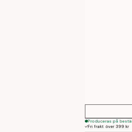
30x40 cm
50x70 cm
70x100 cm
100x140 cm
Produceras på bestäl
Fri frakt över 399 kr