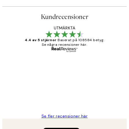
Kundrecensioner
UTMÄRKTA
4.4 av 5 stjärnor
Baserat på 108584 betyg.
Se några recensioner här.
Verifierad köpare
Kundrecensioner
Fina målningar.
2 juni
Roonak F
Se fler recensioner här