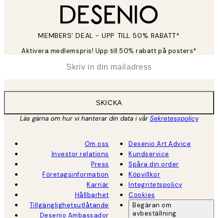
MEMBERS' DEAL - UPP TILL 50% RABATT*
Aktivera medlemspris! Upp till 50% rabatt på posters*
*
E-post
SKICKA
Läs gärna om hur vi hanterar din data i vår
Sekretesspolicy
Om oss
Desenio Art Advice
Investor relations
Kundservice
Press
Spåra din order
Företagsinformation
Köpvillkor
Karriär
Integritetspolicy
Hållbarhet
Cookies
Tillgänglighetsutlåtande
Begäran om
avbeställning
Desenio Ambassador