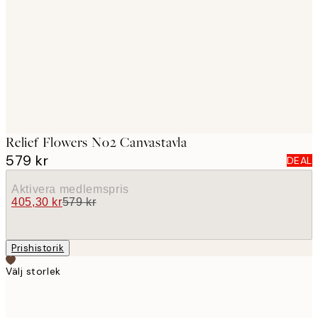
images
Relief Flowers No2 Canvastavla
579 kr
DEAL
Aktivera medlemspris
405,30 kr
579 kr
Prishistorik
Välj storlek