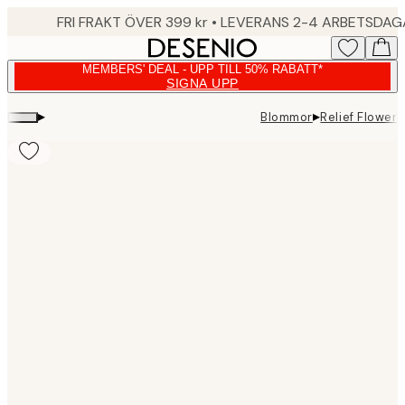
Skip
FRI FRAKT ÖVER 399 kr • LEVERANS 2-4 ARBETSDA
to
main
MEMBERS' DEAL - UPP TILL 50% RABATT*
content.
SIGNA UPP
▸
▸
Blommor
Relief Flower
Product