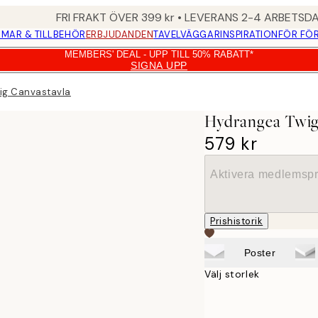
FRI FRAKT ÖVER 399 kr • LEVERANS 2-4 ARBETSD
MAR & TILLBEHÖR
ERBJUDANDEN
TAVELVÄGGAR
INSPIRATION
FÖR FÖ
MEMBERS' DEAL - UPP TILL 50% RABATT*
SIGNA UPP
ig Canvastavla
Hydrangea Twig
579 kr
Aktivera medlemspr
Prishistorik
Poster
Välj storlek