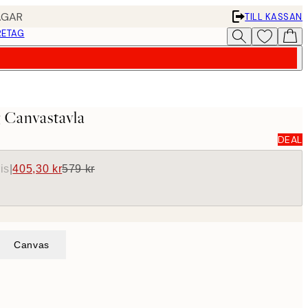
AGAR
TILL KASSAN
RETAG
 Canvastavla
DEAL
is
|
405,30 kr
579 kr
Canvas