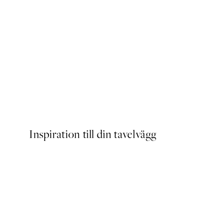
DEAL
Caffeine and Confidence Po
Från 215 kr
239 kr
Inspiration till din tavelvägg