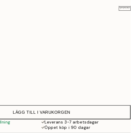
579 kr
999 kr
Ingen ram
LÄGG TILL I VARUKORGEN
lning
Leverans 3-7 arbetsdagar
Öppet köp i 90 dagar