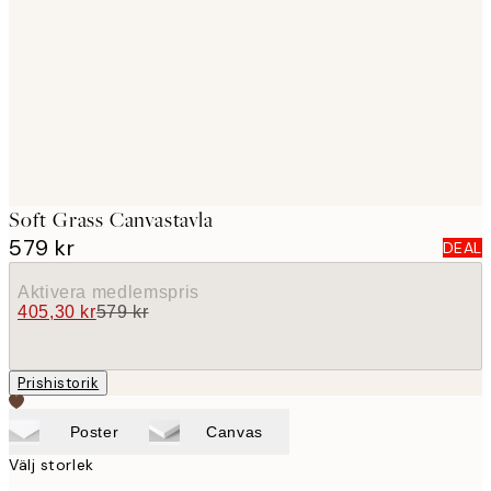
images
Soft Grass Canvastavla
579 kr
DEAL
Aktivera medlemspris
405,30 kr
579 kr
Prishistorik
Poster
Canvas
Välj storlek