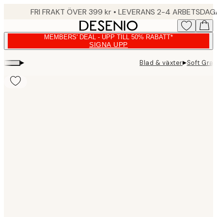
Skip
FRI FRAKT ÖVER 399 kr • LEVERANS 2-4 ARBETSDA
to
main
MEMBERS' DEAL - UPP TILL 50% RABATT*
content.
SIGNA UPP
▸
▸
Blad & växter
Soft Gra
Product