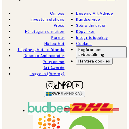
Om oss
Desenio Art Advice
Investor relations
Kundservice
Press
Spåra din order
Företagsinformation
Köpvillkor
Karriär
Integritetspolicy
Hållbarhet
Cookies
Tillgänglighetsutlåtande
Begäran om
avbeställning
Desenio Ambassador
Hantera cookies
Programme
Art Awards
Logga in (företag)
SWE
SVENSKA