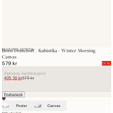
images
FEATURED ARTISTS
Boris Draschoff / Kubistika - Winter Morning
Canvas
579 kr
DEAL
Aktivera medlemspris
405,30 kr
579 kr
Prishistorik
Poster
Canvas