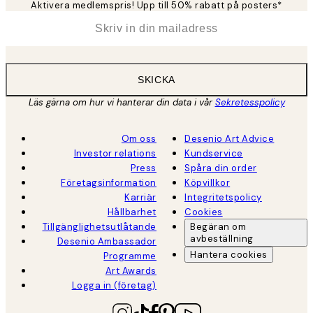
Aktivera medlemspris! Upp till 50% rabatt på posters*
*
E-post
SKICKA
Läs gärna om hur vi hanterar din data i vår
Sekretesspolicy
Om oss
Desenio Art Advice
Investor relations
Kundservice
Press
Spåra din order
Företagsinformation
Köpvillkor
Karriär
Integritetspolicy
Hållbarhet
Cookies
Tillgänglighetsutlåtande
Begäran om
avbeställning
Desenio Ambassador
Hantera cookies
Programme
Art Awards
Logga in (företag)