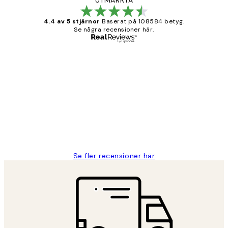
UTMÄRKTA
4.4 av 5 stjärnor
Baserat på 108584 betyg.
Se några recensioner här.
Verifierad köpare
Kundrecensioner
Fina målningar.
2 juni
Roonak F
Se fler recensioner här