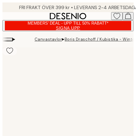
Skip
FRI FRAKT ÖVER 399 kr • LEVERANS 2-4 ARBETSDA
to
main
MEMBERS' DEAL - UPP TILL 50% RABATT*
content.
SIGNA UPP
▸
▸
Canvastavlor
Boris Draschoff / Kubistika - Wint
Product