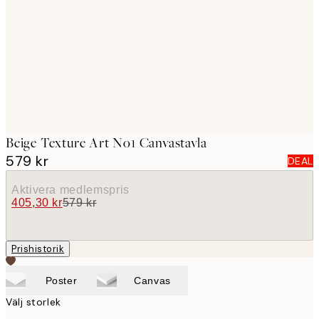
images
Beige Texture Art No1 Canvastavla
579 kr
DEAL
Aktivera medlemspris
405,30 kr
579 kr
Prishistorik
Poster
Canvas
Välj storlek