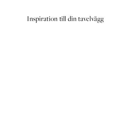
Från 154,80 kr
258 kr
Inspiration till din tavelvägg