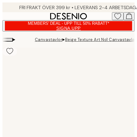
Skip
FRI FRAKT ÖVER 399 kr • LEVERANS 2-4 ARBETSDA
to
main
MEMBERS' DEAL - UPP TILL 50% RABATT*
content.
SIGNA UPP
▸
▸
Canvastavlor
Beige Texture Art No1 Canvastavla
Product