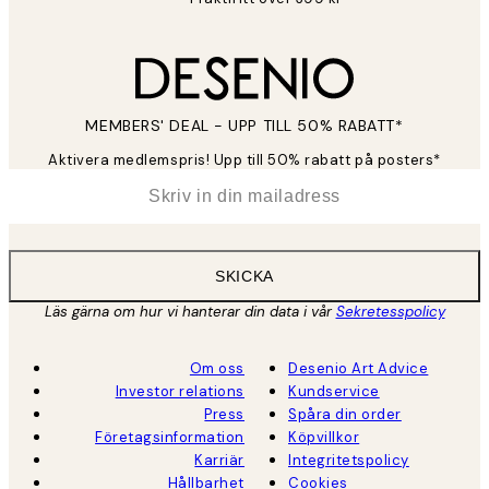
MEMBERS' DEAL - UPP TILL 50% RABATT*
Aktivera medlemspris! Upp till 50% rabatt på posters*
*
E-post
SKICKA
Läs gärna om hur vi hanterar din data i vår
Sekretesspolicy
Om oss
Desenio Art Advice
Investor relations
Kundservice
Press
Spåra din order
Företagsinformation
Köpvillkor
Karriär
Integritetspolicy
Hållbarhet
Cookies