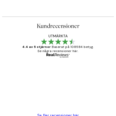
Kundrecensioner
UTMÄRKTA
4.4 av 5 stjärnor
Baserat på 108584 betyg.
Se några recensioner här.
Verifierad köpare
Kundrecensioner
Fina målningar.
2 juni
Roonak F
Se fler recensioner här