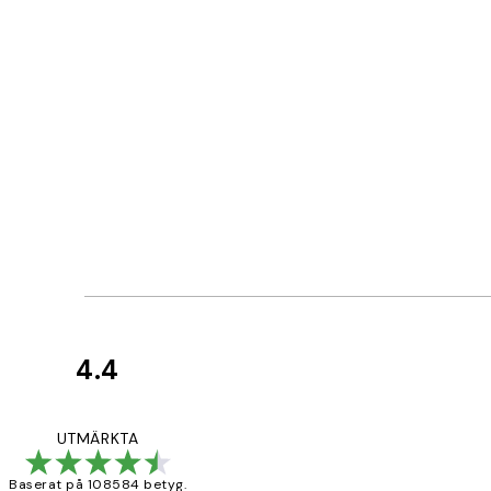
4.4
Kundrecensioner
Fina målningar.
UTMÄRKTA
Baserat på 108584 betyg.