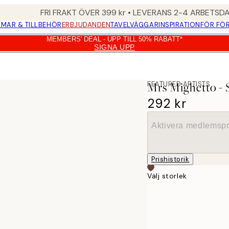
FRI FRAKT ÖVER 399 kr • LEVERANS 2-4 ARBETSD
MAR & TILLBEHÖR
ERBJUDANDEN
TAVELVÄGGAR
INSPIRATION
FÖR FÖ
MEMBERS' DEAL - UPP TILL 50% RABATT*
SIGNA UPP
 Poster
FEATURED ARTISTS
Mrs Mighetto - 
292 kr
Aktivera medlemspr
Prishistorik
Välj storlek