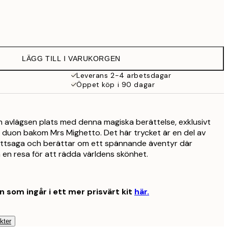
292 kr
LÄGG TILL I VARUKORGEN
Leverans 2-4 arbetsdagar
Öppet köp i 90 dagar
en avlägsen plats med denna magiska berättelse, exklusivt
v duon bakom Mrs Mighetto. Det här trycket är en del av
attsaga och berättar om ett spännande äventyr där
 en resa för att rädda världens skönhet.
ln som ingår i ett mer prisvärt kit
här.
kter