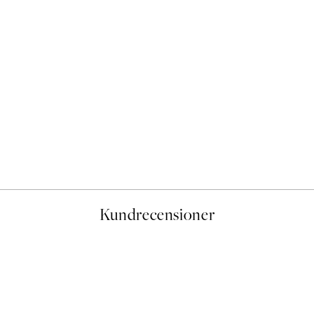
DEAL
Caffeine and Confidence Po
Från 215 kr
239 kr
Kundrecensioner