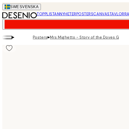
Skip
SWE
SVENSKA
to
TOPPLISTAN
NYHETER
POSTERS
CANVASTAVLOR
RA
main
content.
▸
▸
Posters
Mrs Mighetto - Story of the Doves Green