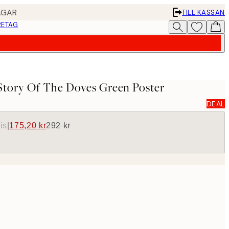
AGAR
TILL KASSAN
RETAG
Story Of The Doves Green Poster
DEAL
is
|
175,20 kr
292 kr