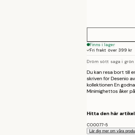
Frame
30x40 cm
options
Finns i lager
Fri frakt över 399 kr
Dröm sött saga i grön
Du kan resa bort till 
skriven för Desenio a
kollektionen En godn
Minimighettos åker på
Hitta den här artike
CO0077-5
Lär dig mer om våra produ