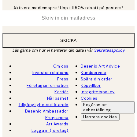
Aktivera medlemspris! Upp till 50% rabatt på posters*
*
E-post
SKICKA
Läs gärna om hur vi hanterar din data i vår
Sekretesspolicy
Om oss
Desenio Art Advice
Investor relations
Kundservice
Press
Spåra din order
Företagsinformation
Köpvillkor
Karriär
Integritetspolicy
Hållbarhet
Cookies
Tillgänglighetsutlåtande
Begäran om
avbeställning
Desenio Ambassador
Hantera cookies
Programme
Art Awards
Logga in (företag)