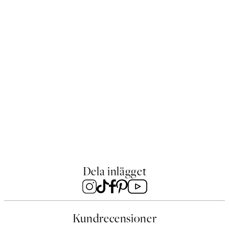
Vintage Seashells No1 Poster
Från 239 kr
Dela inlägget
Kundrecensioner