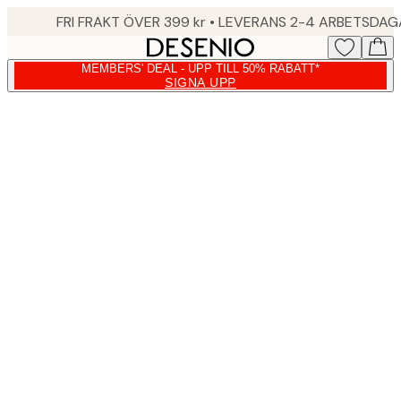
Skip
FRI FRAKT ÖVER 399 kr • LEVERANS 2-4 ARBETSDA
to
main
MEMBERS' DEAL - UPP TILL 50% RABATT*
content.
SIGNA UPP