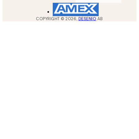
COPYRIGHT ©
2026
,
DESENIO
AB