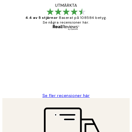
UTMÄRKTA
4.4 av 5 stjärnor
Baserat på 108584 betyg.
Se några recensioner här.
Verifierad köpare
Kundrecensioner
Fina målningar.
2 juni
Roonak F
Se fler recensioner här