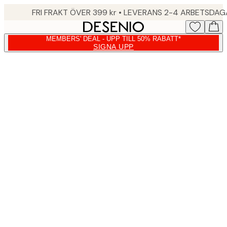
Skip
FRI FRAKT ÖVER 399 kr • LEVERANS 2-4 ARBETSDA
to
main
MEMBERS' DEAL - UPP TILL 50% RABATT*
content.
SIGNA UPP