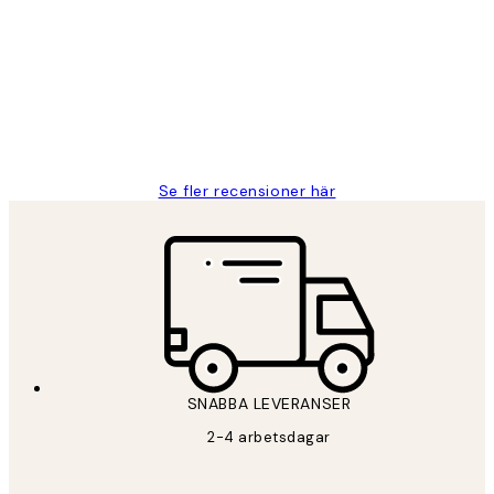
Fina målningar.
2 juni
Roonak F
Se fler recensioner här
*
E-post
SNABBA LEVERANSER
2-4 arbetsdagar
Sekretesspolicy