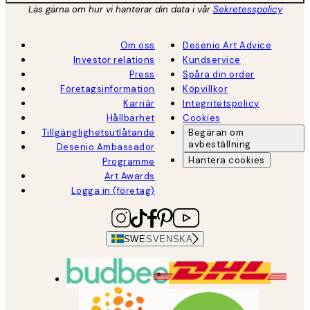
Läs gärna om hur vi hanterar din data i vår
Sekretesspolicy
Om oss
Desenio Art Advice
Investor relations
Kundservice
Press
Spåra din order
Företagsinformation
Köpvillkor
Karriär
Integritetspolicy
Hållbarhet
Cookies
Tillgänglighetsutlåtande
Begäran om
avbeställning
Desenio Ambassador
Hantera cookies
Programme
Art Awards
Logga in (företag)
SWE
SVENSKA