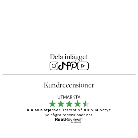
Poster
Collage Art No2 Poster
Från 129 kr
Dela inlägget
Kundrecensioner
UTMÄRKTA
4.4 av 5 stjärnor
Baserat på 108584 betyg.
Se några recensioner här.
Verifierad köpare
Kundrecensioner