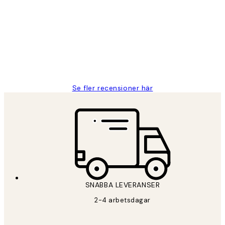
Fina målningar.
2 juni
Roonak F
Se fler recensioner här
*
E-post
SNABBA LEVERANSER
PRENUMERERA
2-4 arbetsdagar
Sekretesspolicy