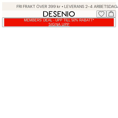
Skip
FRI FRAKT ÖVER 399 kr • LEVERANS 2-4 ARBETSDA
to
main
MEMBERS' DEAL - UPP TILL 50% RABATT*
content.
SIGNA UPP