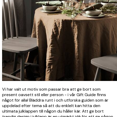
Vi har valt ut motiv som passar bra att ge bort som
present oavsett stil eller person - i vår Gift Guide finns
något för alla! Bläddra runt i och utforska guiden som är
uppdelad efter tema så att du enklelt kan hitta den
ultimata julklappen till någon du håller kär. Att ge bort
trendig design i julklapp är en utmärkt idé för att ge någon