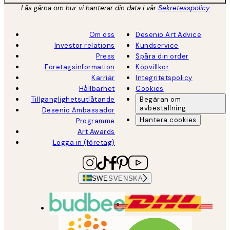
Läs gärna om hur vi hanterar din data i vår
Sekretesspolicy
Om oss
Desenio Art Advice
Investor relations
Kundservice
Press
Spåra din order
Företagsinformation
Köpvillkor
Karriär
Integritetspolicy
Hållbarhet
Cookies
Tillgänglighetsutlåtande
Begäran om
avbeställning
Desenio Ambassador
Hantera cookies
Programme
Art Awards
Logga in (företag)
SWE
SVENSKA