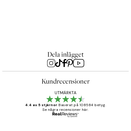
Golden Fern Poster
Fog
Från 129 kr
Frå
Dela inlägget
Kundrecensioner
UTMÄRKTA
4.4 av 5 stjärnor
Baserat på 108584 betyg.
Se några recensioner här.
Verifierad köpare
Kundrecensioner