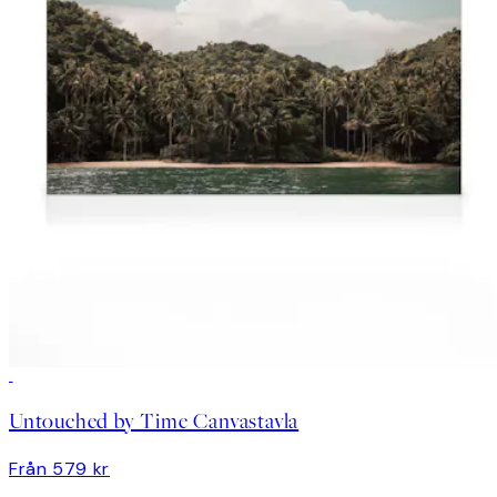
Untouched by Time Canvastavla
Från 579 kr