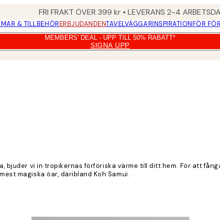
FRI FRAKT ÖVER 399 kr • LEVERANS 2-4 ARBETSD
MAR & TILLBEHÖR
ERBJUDANDEN
TAVELVÄGGAR
INSPIRATION
FÖR FÖ
MEMBERS' DEAL - UPP TILL 50% RABATT*
SIGNA UPP
a, bjuder vi in tropikernas förföriska värme till ditt hem. För att 
s mest magiska öar, däribland Koh Samui.