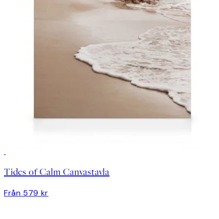
Tides of Calm Canvastavla
Från 579 kr