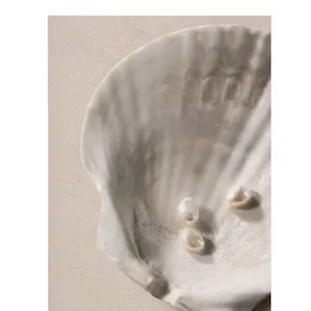
*
E-post
Sekretesspolicy