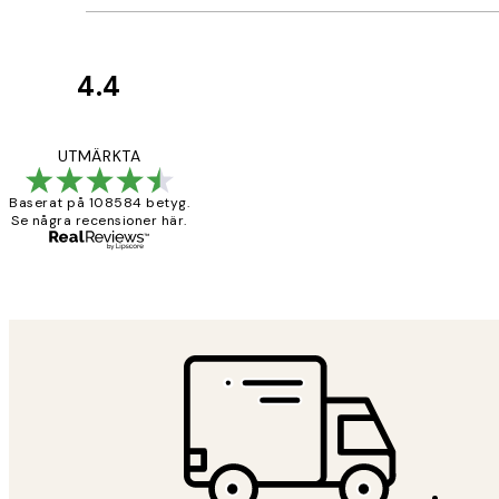
4.4
Kundrecensioner
Fina målningar.
UTMÄRKTA
Baserat på 108584 betyg.
Se några recensioner här.
2 juni
Roonak F