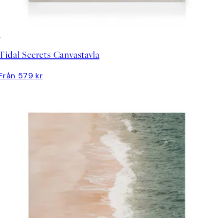
Tidal Secrets Canvastavla
Från 579 kr