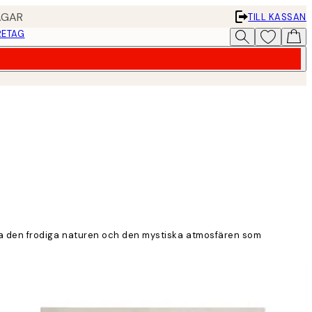
AGAR
TILL KASSAN
RETAG
fånga den frodiga naturen och den mystiska atmosfären som