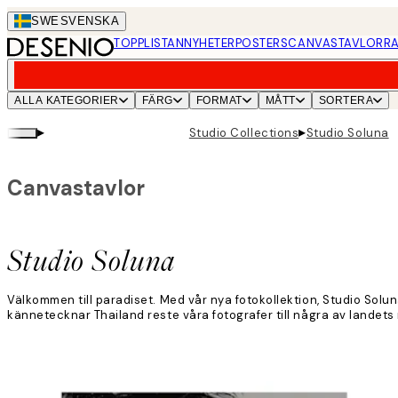
Skip
SWE
SVENSKA
to
TOPPLISTAN
NYHETER
POSTERS
CANVASTAVLOR
RA
main
content.
ALLA KATEGORIER
FÄRG
FORMAT
MÅTT
SORTERA
▸
▸
Studio Collections
Studio Soluna
Canvastavlor
Studio Soluna
Välkommen till paradiset. Med vår nya fotokollektion, Studio Solun
kännetecknar Thailand reste våra fotografer till några av landet