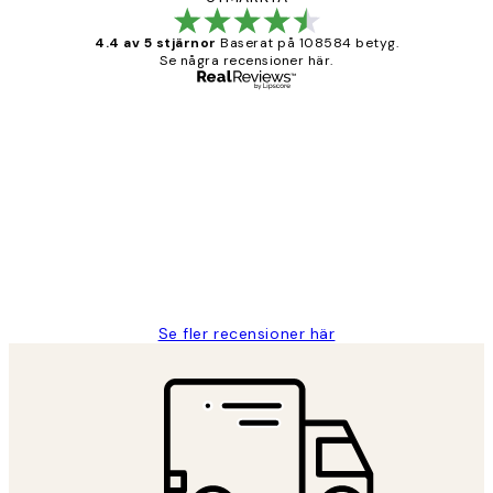
4.4 av 5 stjärnor
Baserat på 108584 betyg.
Se några recensioner här.
Verifierad köpare
Kundrecensioner
Fina målningar.
2 juni
Roonak F
Se fler recensioner här
*
E-post