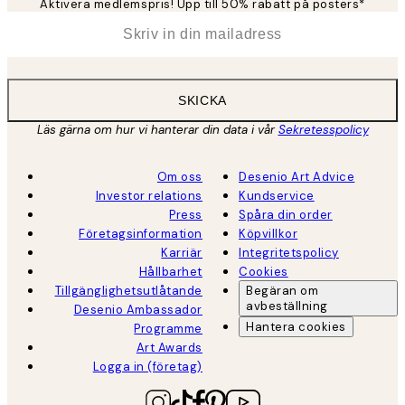
Aktivera medlemspris! Upp till 50% rabatt på posters*
*
E-post
SKICKA
Läs gärna om hur vi hanterar din data i vår
Sekretesspolicy
Om oss
Desenio Art Advice
Investor relations
Kundservice
Press
Spåra din order
Företagsinformation
Köpvillkor
Karriär
Integritetspolicy
Hållbarhet
Cookies
Tillgänglighetsutlåtande
Begäran om
avbeställning
Desenio Ambassador
Hantera cookies
Programme
Art Awards
Logga in (företag)