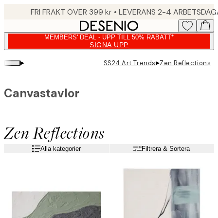
Skip
FRI FRAKT ÖVER 399 kr • LEVERANS 2-4 ARBETSDA
to
main
MEMBERS' DEAL - UPP TILL 50% RABATT*
content.
SIGNA UPP
▸
▸
SS24 Art Trends
Zen Reflections
Canvastavlor
Zen Reflections
Alla kategorier
Filtrera & Sortera