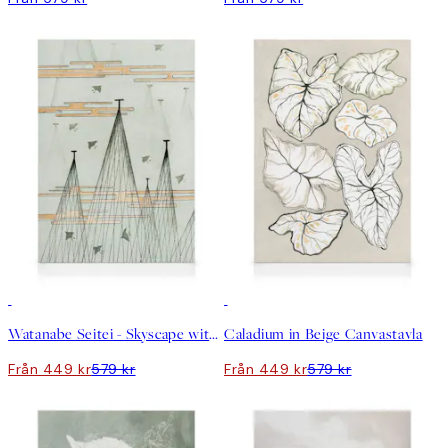
DEAL
DEAL
Watanabe Seitei - Skyscape with Birds Flying Canvastavla
Caladium in Beige Canvastavla
Från 449 kr
579 kr
Från 449 kr
579 kr