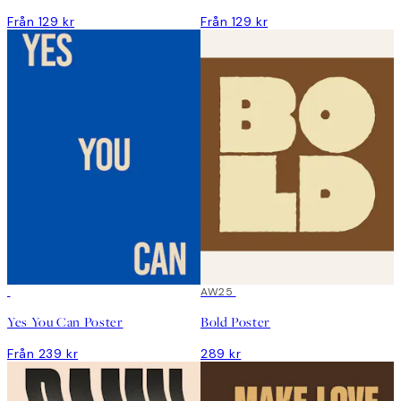
Från 129 kr
Från 129 kr
AW25
Yes You Can Poster
Bold Poster
Från 239 kr
289 kr