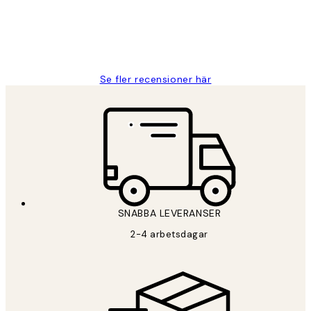
2 juni
Roonak F
Se fler recensioner här
*
E-post
SNABBA LEVERANSER
PRENUMERERA
2-4 arbetsdagar
Sekretesspolicy