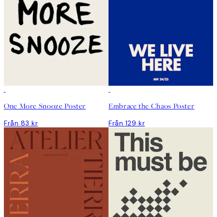
One More Snooze Poster
Embrace the Chaos Poster
Från 83 kr
Från 129 kr