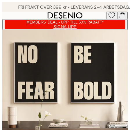
Skip
FRI FRAKT ÖVER 399 kr • LEVERANS 2-4 ARBETSDA
to
main
MEMBERS' DEAL - UPP TILL 50% RABATT*
content.
SIGNA UPP