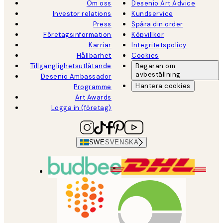
Om oss
Desenio Art Advice
Investor relations
Kundservice
Press
Spåra din order
Företagsinformation
Köpvillkor
Karriär
Integritetspolicy
Hållbarhet
Cookies
Tillgänglighetsutlåtande
Begäran om
avbeställning
Desenio Ambassador
Hantera cookies
Programme
Art Awards
Logga in (företag)
SWE
SVENSKA