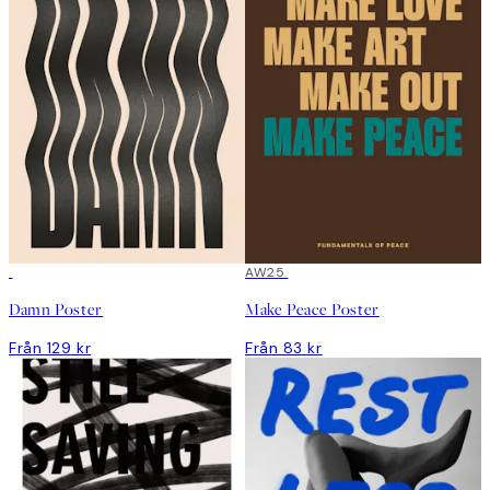
AW25
Damn Poster
Make Peace Poster
Från 129 kr
Från 83 kr