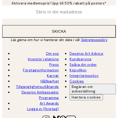
Aktivera medlemspris! Upp till 50% rabatt på posters*
*
E-post
SKICKA
Läs gärna om hur vi hanterar din data i vår
Sekretesspolicy
Om oss
Desenio Art Advice
Investor relations
Kundservice
Press
Spåra din order
Företagsinformation
Köpvillkor
Karriär
Integritetspolicy
Hållbarhet
Cookies
Tillgänglighetsutlåtande
Begäran om
avbeställning
Desenio Ambassador
Hantera cookies
Programme
Art Awards
Logga in (företag)