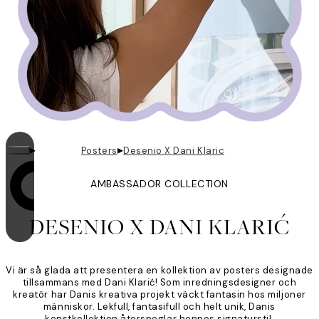
▸
▸
Posters
Desenio X Dani Klaric
AMBASSADOR COLLECTION
Looping är på
DESENIO X DANI KLARIĆ
Vi är så glada att presentera en kollektion av posters designade
tillsammans med Dani Klarić! Som inredningsdesigner och
kreatör har Danis kreativa projekt väckt fantasin hos miljoner
människor. Lekfull, fantasifull och helt unik, Danis
konstkollektion återspeglar hennes signaturstil.