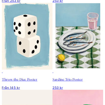
Från 253 kr
253 kr
Throw the Dice Poster
Sardine Trio Poster
Från 145 kr
253 kr