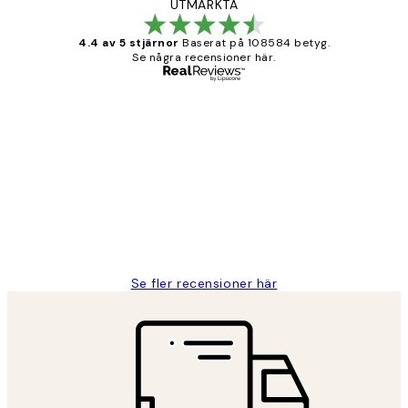
UTMÄRKTA
4.4 av 5 stjärnor
Baserat på 108584 betyg.
Se några recensioner här.
Verifierad köpare
Kundrecensioner
Fina målningar.
2 juni
Roonak F
Se fler recensioner här
*
E-post