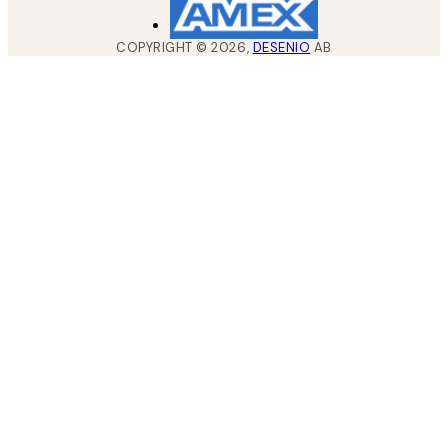
COPYRIGHT ©
2026
,
DESENIO
AB