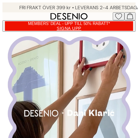
Skip
FRI FRAKT ÖVER 399 kr • LEVERANS 2-4 ARBETSDA
to
main
MEMBERS' DEAL - UPP TILL 50% RABATT*
content.
SIGNA UPP