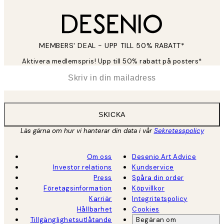
MEMBERS' DEAL - UPP TILL 50% RABATT*
Aktivera medlemspris! Upp till 50% rabatt på posters*
*
E-post
SKICKA
Läs gärna om hur vi hanterar din data i vår
Sekretesspolicy
Om oss
Desenio Art Advice
Investor relations
Kundservice
Press
Spåra din order
Företagsinformation
Köpvillkor
Karriär
Integritetspolicy
Hållbarhet
Cookies
Tillgänglighetsutlåtande
Begäran om