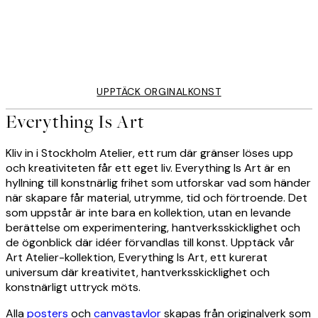
EVERYTHING IS ART
rk
Contour Original Artwork
UPPTÄCK ORGINALKONST
Everything Is Art
Kliv in i Stockholm Atelier, ett rum där gränser löses upp
och kreativiteten får ett eget liv. Everything Is Art är en
hyllning till konstnärlig frihet som utforskar vad som händer
när skapare får material, utrymme, tid och förtroende. Det
som uppstår är inte bara en kollektion, utan en levande
berättelse om experimentering, hantverksskicklighet och
de ögonblick där idéer förvandlas till konst. Upptäck vår
Art Atelier-kollektion, Everything Is Art, ett kurerat
universum där kreativitet, hantverksskicklighet och
konstnärligt uttryck möts.
Alla
posters
och
canvastavlor
skapas från originalverk som