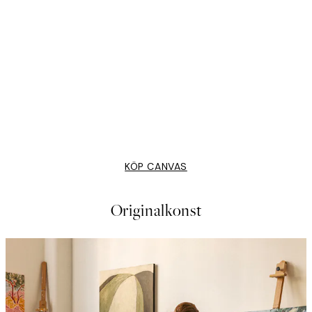
EVERYTHING IS ART
 Canvastavla
Crimson Current Canvastavl
Från 579 kr
KÖP CANVAS
Originalkonst