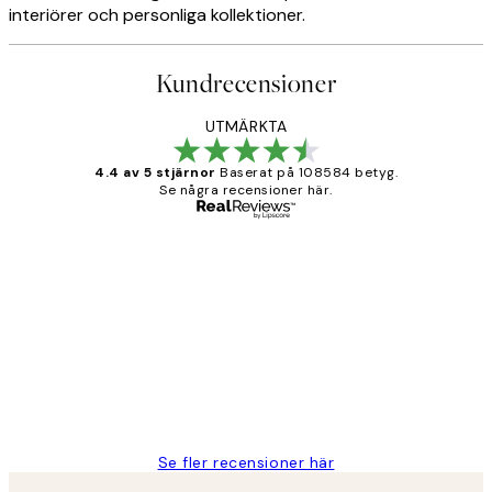
interiörer och personliga kollektioner.
Kundrecensioner
UTMÄRKTA
4.4 av 5 stjärnor
Baserat på 108584 betyg.
Se några recensioner här.
Verifierad köpare
Kundrecensioner
Fina målningar.
2 juni
Roonak F
Se fler recensioner här