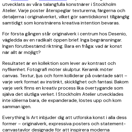
utvecklats av våra talangfulla konstnärer i Stockholm
Atelier. Varje poster återspeglar texturerna, färgerna och
detaljerna i originalverket, vilket gör samtidskonst tillgänglig
samtidigt som konstnärens kreativa intention bevaras.
För första gången står originalverk i centrum hos Desenio,
vägledda av en radikalt öppen brief. Inga begränsningar.
Ingen förutbestämd riktning. Bara en fråga: vad är konst
när allt är möjligt?
Resultatet är en kollektion som lever av kontrast och
nyfikenhet. Fotografi möter skulptur. Keramik möter
canvas. Textur, ljus och form kolliderar på oväntade sätt –
varje verk format av instinkt, skicklighet och fantasi. Bakom
varje verk finns en kreativ process lika övertygande som
själva det slutliga verket. I Stockholm Atelier utvecklades
inte idéerna bara, de expanderade, löstes upp och kom
samman igen.
Everything Is Art inbjuder dig att utforska konst i alla dess
former – originalverk, expressiva posters och statement-
canvastavlor designade för att inspirera moderna