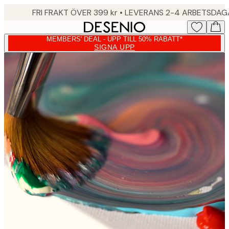
Skip
FRI FRAKT ÖVER 399 kr • LEVERANS 2-4 ARBETSDA
to
main
MEMBERS' DEAL - UPP TILL 50% RABATT*
content.
SIGNA UPP