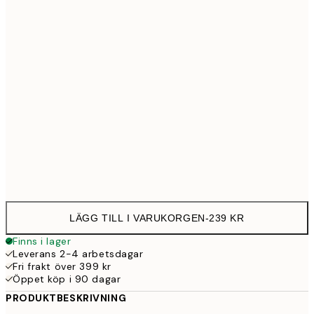
30x40 cm
23
50x70 cm
39
Frame
options
LÄGG TILL I VARUKORGEN
-
239 KR
Finns i lager
Leverans 2-4 arbetsdagar
Fri frakt över 399 kr
Öppet köp i 90 dagar
PRODUKTBESKRIVNING