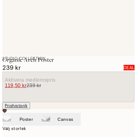
images
STUDIO COLLECTION
Organic Arch Poster
239 kr
DEAL
Aktivera medlemspris
119,50 kr
239 kr
Prishistorik
Poster
Canvas
Välj storlek