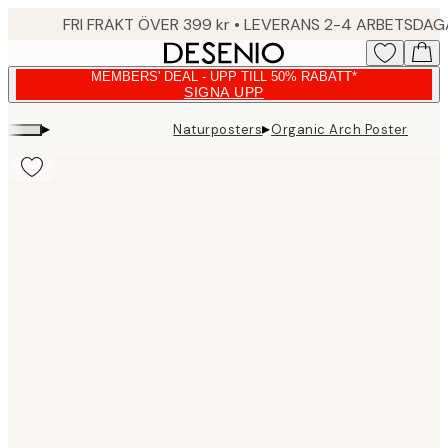
Skip
FRI FRAKT ÖVER 399 kr • LEVERANS 2-4 ARBETSDA
to
main
MEMBERS' DEAL - UPP TILL 50% RABATT*
content.
SIGNA UPP
▸
▸
Naturposters
Organic Arch Poster
Product