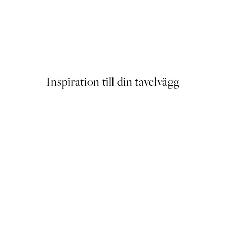
Striped Coffee Cup Poster
Från 129 kr
Inspiration till din tavelvägg