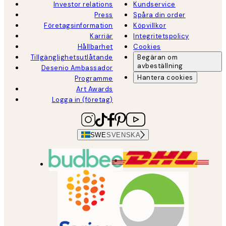
Investor relations
Kundservice
Press
Spåra din order
Företagsinformation
Köpvillkor
Karriär
Integritetspolicy
Hållbarhet
Cookies
Tillgänglighetsutlåtande
Begäran om
avbeställning
Desenio Ambassador
Hantera cookies
Programme
Art Awards
Logga in (företag)
SWE
SVENSKA