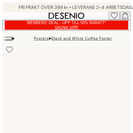
Skip
FRI FRAKT ÖVER 399 kr • LEVERANS 2-4 ARBETSDA
to
main
MEMBERS' DEAL - UPP TILL 50% RABATT*
content.
SIGNA UPP
▸
▸
Posters
Black and White Coffee Poster
Product