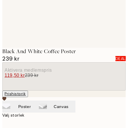
images
Black And White Coffee Poster
239 kr
DEAL
Aktivera medlemspris
119,50 kr
239 kr
Prishistorik
Poster
Canvas
Välj storlek