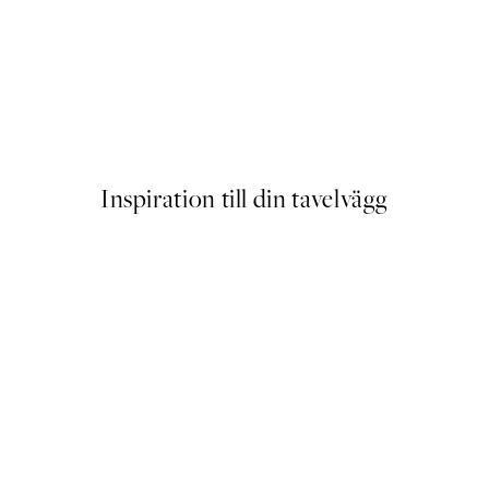
ilet Poster
French Kiss Poster
Från 159 kr
Inspiration till din tavelvägg