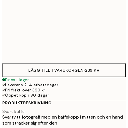
30x40 cm
23
Frame
options
LÄGG TILL I VARUKORGEN
-
239 KR
Finns i lager
Leverans 2-4 arbetsdagar
Fri frakt över 399 kr
Öppet köp i 90 dagar
PRODUKTBESKRIVNING
Svart kaffe
Svartvitt fotografi med en kaffekopp i mitten och en hand
som sträcker sig efter den