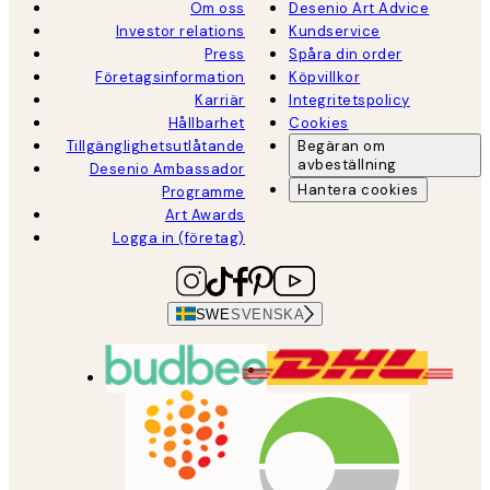
Om oss
Desenio Art Advice
Investor relations
Kundservice
Press
Spåra din order
Företagsinformation
Köpvillkor
Karriär
Integritetspolicy
Hållbarhet
Cookies
Tillgänglighetsutlåtande
Begäran om
avbeställning
Desenio Ambassador
Hantera cookies
Programme
Art Awards
Logga in (företag)
SWE
SVENSKA