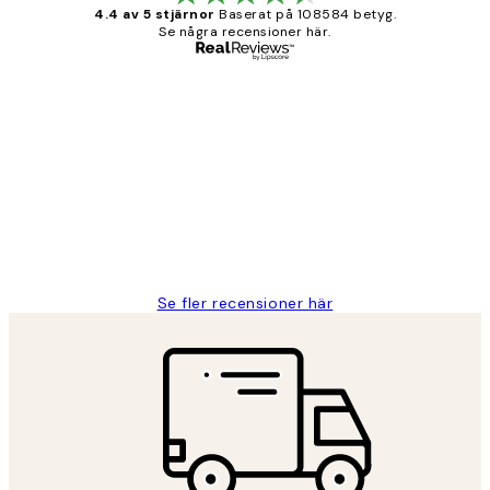
4.4 av 5 stjärnor
Baserat på 108584 betyg.
Se några recensioner här.
Verifierad köpare
Kundrecensioner
Fina målningar.
2 juni
Roonak F
Se fler recensioner här