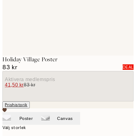
images
Holiday Village Poster
83 kr
DEAL
Aktivera medlemspris
41,50 kr
83 kr
Prishistorik
Poster
Canvas
Välj storlek