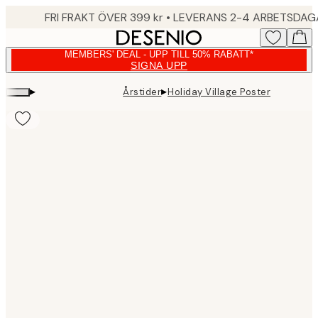
Skip
FRI FRAKT ÖVER 399 kr • LEVERANS 2-4 ARBETSDA
to
main
MEMBERS' DEAL - UPP TILL 50% RABATT*
content.
SIGNA UPP
▸
▸
Årstider
Holiday Village Poster
Product