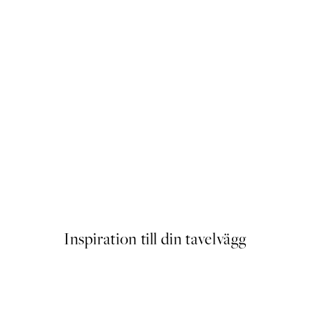
Ciao Bella Poster
Från 119 kr
Inspiration till din tavelvägg