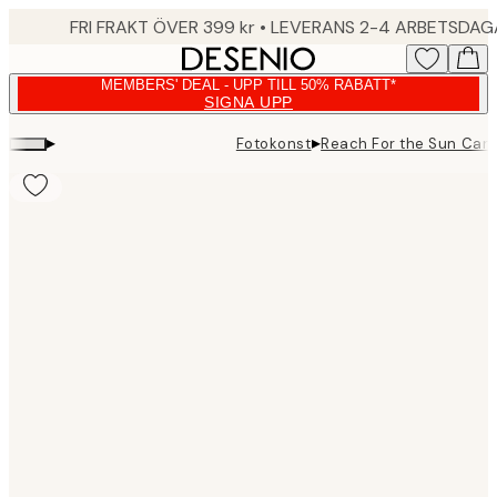
Skip
FRI FRAKT ÖVER 399 kr • LEVERANS 2-4 ARBETSDA
to
main
MEMBERS' DEAL - UPP TILL 50% RABATT*
content.
SIGNA UPP
▸
▸
Fotokonst
Reach For the Sun Can
Product