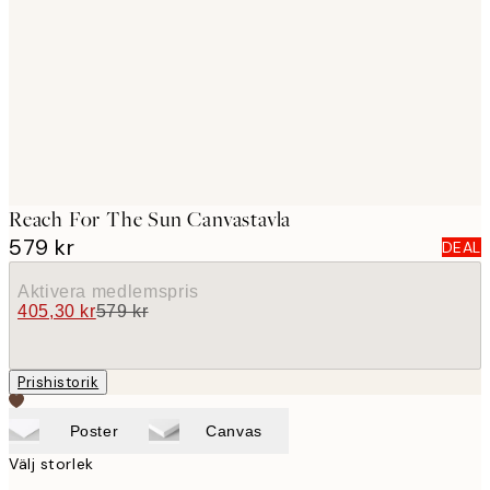
images
Reach For The Sun Canvastavla
579 kr
DEAL
Aktivera medlemspris
405,30 kr
579 kr
Prishistorik
Poster
Canvas
Välj storlek