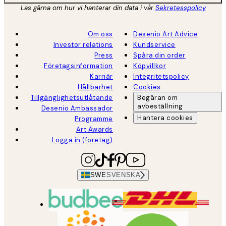
Läs gärna om hur vi hanterar din data i vår
Sekretesspolicy
Om oss
Desenio Art Advice
Investor relations
Kundservice
Press
Spåra din order
Företagsinformation
Köpvillkor
Karriär
Integritetspolicy
Hållbarhet
Cookies
Tillgänglighetsutlåtande
Begäran om
avbeställning
Desenio Ambassador
Hantera cookies
Programme
Art Awards
Logga in (företag)
SWE
SVENSKA