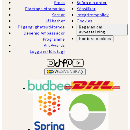
Press
Spåra din order
Företagsinformation
Köpvillkor
Karriär
Integritetspolicy
Hållbarhet
Cookies
Tillgänglighetsutlåtande
Begäran om
avbeställning
Desenio Ambassador
Hantera cookies
Programme
Art Awards
Logga in (företag)
SWE
SVENSKA