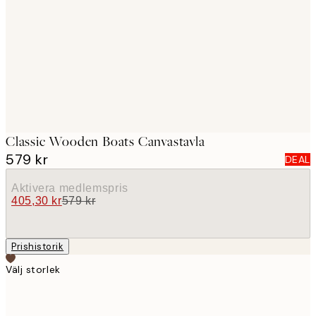
images
Classic Wooden Boats Canvastavla
579 kr
DEAL
Aktivera medlemspris
405,30 kr
579 kr
Prishistorik
Välj storlek