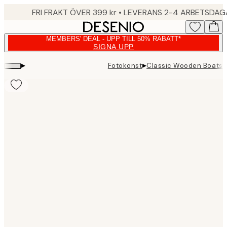
Skip
FRI FRAKT ÖVER 399 kr • LEVERANS 2-4 ARBETSDA
to
main
MEMBERS' DEAL - UPP TILL 50% RABATT*
content.
SIGNA UPP
▸
▸
Fotokonst
Classic Wooden Boats 
Product