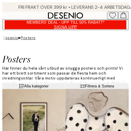
Skip
FRI FRAKT ÖVER 399 kr • LEVERANS 2-4 ARBETSDA
to
main
MEMBERS' DEAL - UPP TILL 50% RABATT*
content.
SIGNA UPP
▸
Desenio
Posters
Posters
Här finner du hela vårt utbud av snygga posters och prints! Vi
har ett brett sortiment som passar de flesta hem och
inredningsstilar. Våra motiv uppdateras kontinuerligt med
populära print och exklusiva motiv för att du som kund alltid ska
Läs mer
Alla kategorier
Filtrera & Sortera
hitta något som passar just dig. Ge dina väggar ett lyft och
inred med trendiga posters från Desenio!