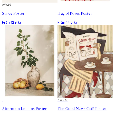
AW25
Stride Poster
Hug of Roses Poster
Från 129 kr
Från 145 kr
AW25
Afternoon Lemons Poster
The Good News Café Poster