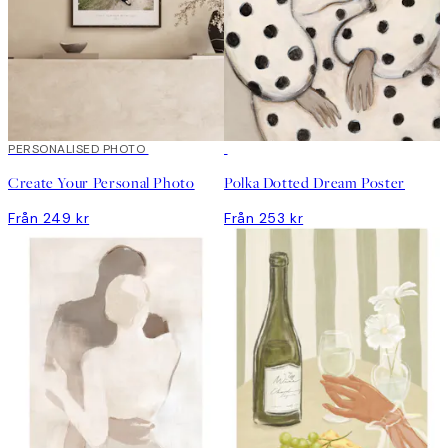
Skapa konst
PERSONALISED PHOTO
Create Your Personal Photo
Polka Dotted Dream Poster
Från 249 kr
Från 253 kr