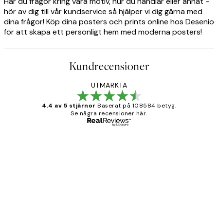
Har du frågor kring våra motiv, hur du handlar eller annat -
hör av dig till vår kundservice så hjälper vi dig gärna med
dina frågor! Köp dina posters och prints online hos Desenio
för att skapa ett personligt hem med moderna posters!
Kundrecensioner
UTMÄRKTA
4.4 av 5 stjärnor
Baserat på 108584 betyg.
Se några recensioner här.
Verifierad köpare
Kundrecensioner
Fina målningar.
2 juni
Roonak F