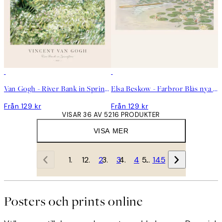
Van Gogh - River Bank in Springtime Poster
Elsa Beskow - Farbror Blås nya båt Poster
Från 129 kr
Från 129 kr
VISAR 36 AV 5216 PRODUKTER
VISA MER
1
2
3
4
…
145
Posters och prints online