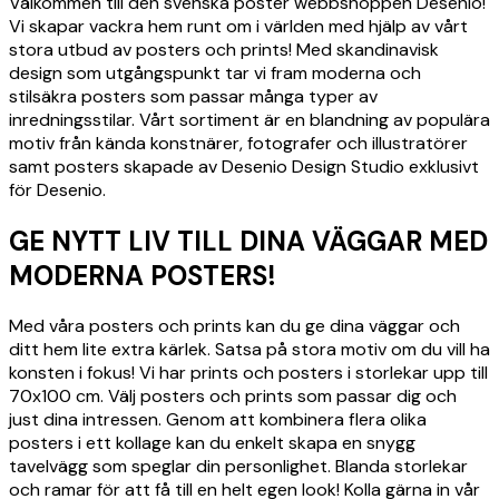
Välkommen till den svenska poster webbshoppen Desenio!
Vi skapar vackra hem runt om i världen med hjälp av vårt
stora utbud av posters och prints! Med skandinavisk
design som utgångspunkt tar vi fram moderna och
stilsäkra posters som passar många typer av
inredningsstilar. Vårt sortiment är en blandning av populära
motiv från kända konstnärer, fotografer och illustratörer
samt posters skapade av Desenio Design Studio exklusivt
för Desenio.
GE NYTT LIV TILL DINA VÄGGAR MED
MODERNA POSTERS!
Med våra posters och prints kan du ge dina väggar och
ditt hem lite extra kärlek. Satsa på stora motiv om du vill ha
konsten i fokus! Vi har prints och posters i storlekar upp till
70x100 cm. Välj posters och prints som passar dig och
just dina intressen. Genom att kombinera flera olika
posters i ett kollage kan du enkelt skapa en snygg
tavelvägg som speglar din personlighet. Blanda storlekar
och ramar för att få till en helt egen look! Kolla gärna in vår