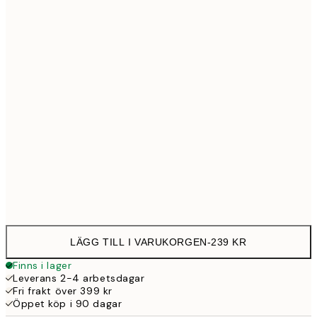
30x40 cm
23
50x70 cm
39
100x150 cm
1 15
Frame
options
LÄGG TILL I VARUKORGEN
-
239 KR
Finns i lager
Leverans 2-4 arbetsdagar
Fri frakt över 399 kr
Öppet köp i 90 dagar