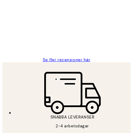
Verifierad köpare
Kundrecensioner
Fina målningar.
2 juni
Roonak F
Se fler recensioner här
SNABBA LEVERANSER
2-4 arbetsdagar