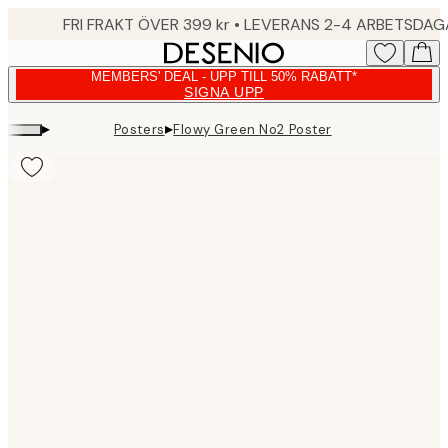
Skip
FRI FRAKT ÖVER 399 kr • LEVERANS 2-4 ARBETSDA
to
main
MEMBERS' DEAL - UPP TILL 50% RABATT*
content.
SIGNA UPP
▸
▸
Posters
Flowy Green No2 Poster
Product