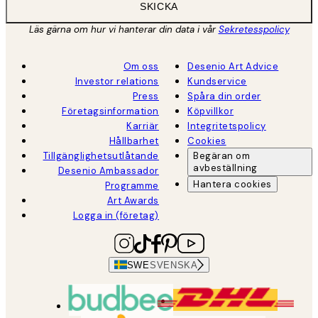
SKICKA
Läs gärna om hur vi hanterar din data i vår
Sekretesspolicy
Om oss
Desenio Art Advice
Investor relations
Kundservice
Press
Spåra din order
Företagsinformation
Köpvillkor
Karriär
Integritetspolicy
Hållbarhet
Cookies
Tillgänglighetsutlåtande
Begäran om
avbeställning
Desenio Ambassador
Hantera cookies
Programme
Art Awards
Logga in (företag)
SWE
SVENSKA