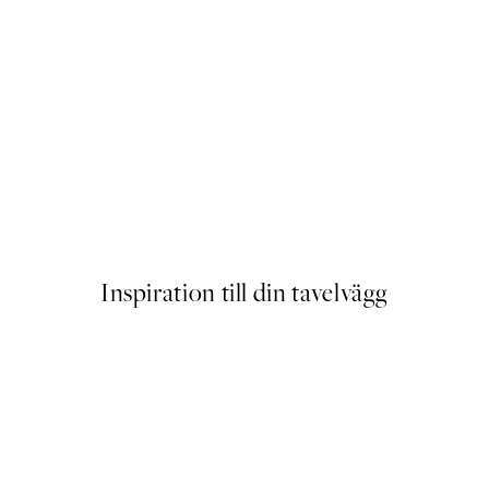
Bauhaus 1920 Poster
Från 129 kr
Inspiration till din tavelvägg