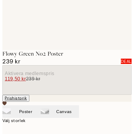
images
Flowy Green No2 Poster
239 kr
DEAL
Aktivera medlemspris
119,50 kr
239 kr
Prishistorik
Poster
Canvas
Välj storlek